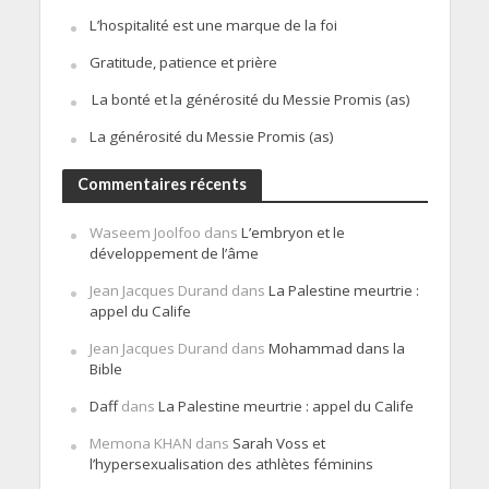
L’hospitalité est une marque de la foi
Gratitude, patience et prière
La bonté et la générosité du Messie Promis (as)
La générosité du Messie Promis (as)
Commentaires récents
Waseem Joolfoo
dans
L’embryon et le
développement de l’âme
Jean Jacques Durand
dans
La Palestine meurtrie :
appel du Calife
Jean Jacques Durand
dans
Mohammad dans la
Bible
Daff
dans
La Palestine meurtrie : appel du Calife
Memona KHAN
dans
Sarah Voss et
l’hypersexualisation des athlètes féminins