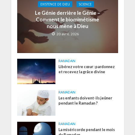
EXISTENCE DE DIEU
SCIENCE
Le Génie derrière le Génie –
Comment le biomimétisme
nous mène à Dieu
20 avril, 2026
RAMADAN
Libérez votre cœur : pardonnez
et recevez la grâce divine
RAMADAN
Les enfants doivent-ils jeûner
pendant le Ramadan ?
RAMADAN
La miséricorde pendant le mois
du Ramadan