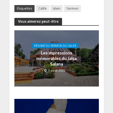
Étiquettes
Calife
Islam
Sermon
Vous aimerez peut-être
RÉSUMÉ DU SERMON DU CALIFE
Les impressions
mémorables du Jalsa
Salana
3 août, 2026