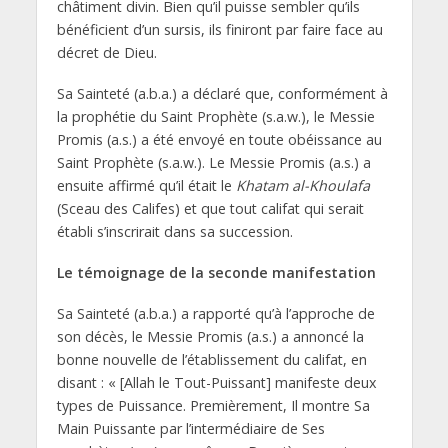
châtiment divin. Bien qu’il puisse sembler qu’ils
bénéficient d’un sursis, ils finiront par faire face au
décret de Dieu.
Sa Sainteté (a.b.a.) a déclaré que, conformément à
la prophétie du Saint Prophète (s.a.w.), le Messie
Promis (a.s.) a été envoyé en toute obéissance au
Saint Prophète (s.a.w.). Le Messie Promis (a.s.) a
ensuite affirmé qu’il était le
Khatam al-Khoulafa
(Sceau des Califes) et que tout califat qui serait
établi s’inscrirait dans sa succession.
Le témoignage de la seconde manifestation
Sa Sainteté (a.b.a.) a rapporté qu’à l’approche de
son décès, le Messie Promis (a.s.) a annoncé la
bonne nouvelle de l’établissement du califat, en
disant : « [Allah le Tout-Puissant] manifeste deux
types de Puissance. Premièrement, Il montre Sa
Main Puissante par l’intermédiaire de Ses