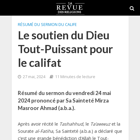
RÉSUMÉ DU SERMON DU CALIFE
Le soutien du Dieu
Tout-Puissant pour
le califat
27 mai, 2024
11 Minutes de lecture
Résumé du sermon du vendredi 24 mai
2024 prononcé par Sa Sainteté Mirza
Masroor Ahmad (a.b.a.).
Après avoir récité le
Tashahhud
, le
Ta‘awwuz
et la
Sourate
al-Fatiha
, Sa Sainteté (a.b.a.) a déclaré que
c’est une grande bénédiction d’Allah le Tout-