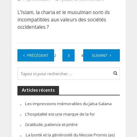
L’Islam, la charia et le musulman sont-ils
incompatibles aux valeurs des sociétés
occidentales ?
PRÉCÉDENT
1
2
3
4
SUIVANT
5
Articles récents
Les impressions mémorables du Jalsa Salana
L’hospitalité est une marque de la foi
Gratitude, patience et prière
La bonté et la générosité du Messie Promis (as)