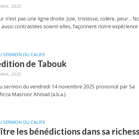
mbre, 2025
 n’est pas une ligne droite. Joie, tristesse, colère, peur… N
 aussi contrastées soient-elles, façonnent notre expérience
U SERMON DU CALIFE
édition de Tabouk
mbre, 2025
u sermon du vendredi 14 novembre 2025 prononcé par Sa
Mirza Masroor Ahmad (a.b.a.).
U SERMON DU CALIFE
tre les bénédictions dans sa riches