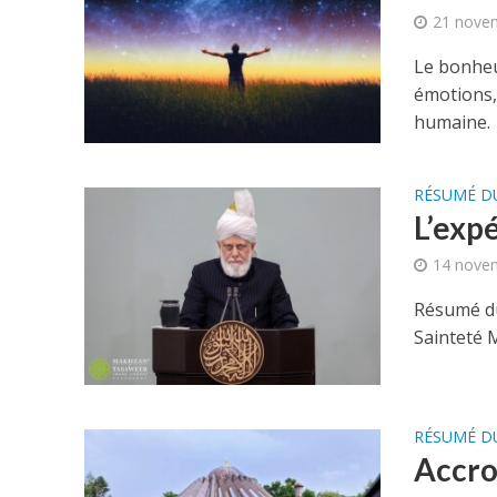
21 nove
Le bonheur
émotions,
humaine.
RÉSUMÉ D
L’exp
14 nove
Résumé d
Sainteté 
RÉSUMÉ D
Accroî