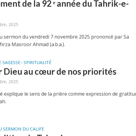
ment de la 92 ᵉ année du Tahrik-e-
bre, 2025
u sermon du vendredi 7 novembre 2025 prononcé par Sa
Mirza Masroor Ahmad (a.b.a.).
E SAGESSE
SPIRITUALITÉ
•
r Dieu au cœur de nos priorités
bre, 2025
té explique le sens de la prière comme expression de gratitu
ah.
U SERMON DU CALIFE