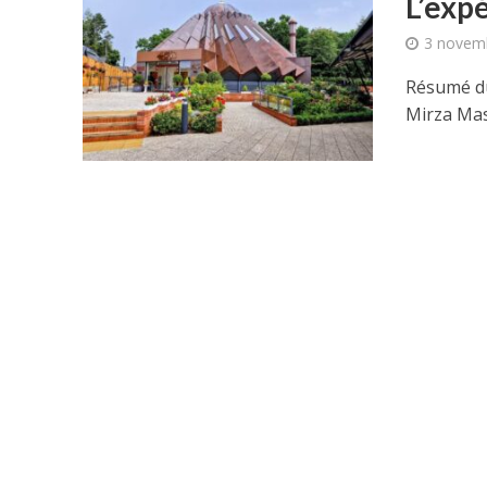
L’exp
3 novem
Résumé du
Mirza Mas