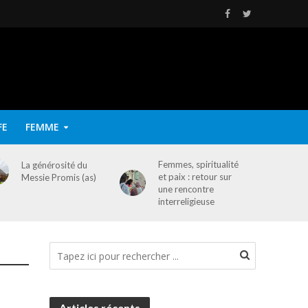
FE
FEMME
Femmes, spiritualité
La générosité du
et paix : retour sur
Messie Promis (as)
une rencontre
interreligieuse
Articles récents