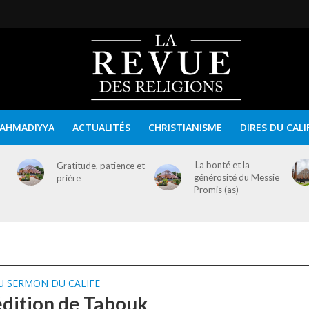
AHMADIYYA
ACTUALITÉS
CHRISTIANISME
DIRES DU CALI
La bonté et la
Gratitude, patience et
générosité du Messie
prière
Promis (as)
U SERMON DU CALIFE
édition de Tabouk