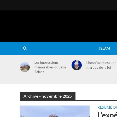
ISLAM
Les impressions
L’hospitalité est une
mémorables du Jalsa
marque de la foi
Salana
Archive - novembre 2025
RÉSUMÉ D
L’exp