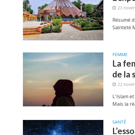
23 nove
Résumé d
Sainteté 
FEMME
La fem
de la 
22 nove
L'Islam et
Mais la ré
SANTÉ
L’esso