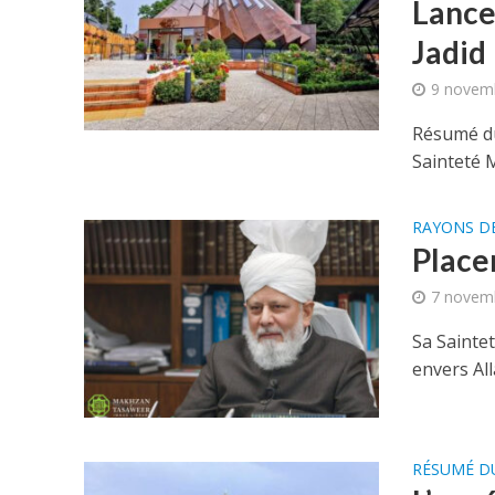
Lance
Jadid
9 novem
Résumé d
Sainteté 
RAYONS D
Place
7 novem
Sa Sainte
envers All
RÉSUMÉ D