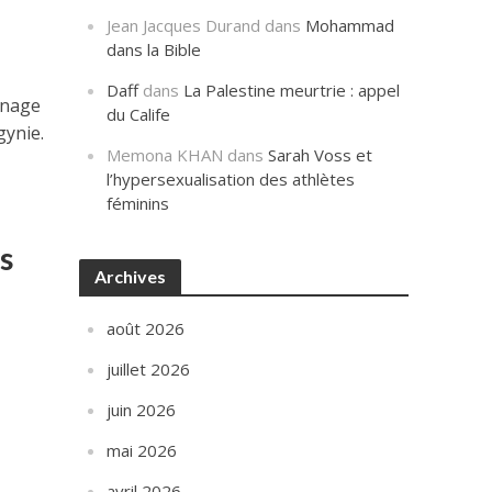
Jean Jacques Durand
dans
Mohammad
dans la Bible
Daff
dans
La Palestine meurtrie : appel
gnage
du Calife
gynie.
Memona KHAN
dans
Sarah Voss et
l’hypersexualisation des athlètes
féminins
s
Archives
août 2026
juillet 2026
juin 2026
mai 2026
avril 2026