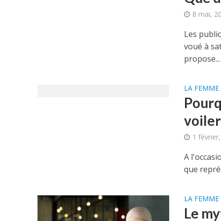
8 mai, 2
Les public
voué à sat
propose...
LA FEMME 
Pourq
voiler
1 février
A l'occas
que représ
LA FEMME 
Le my