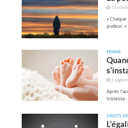
13 octob
« Chaque r
pudeur. »
FEMME
Quand 
s’inst
3 septem
Après l'ac
tristesse 
DROITS D
L’égal