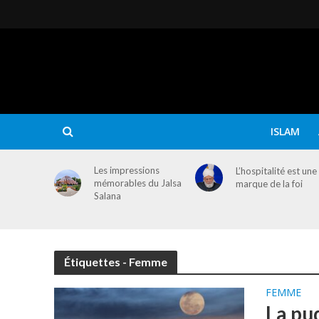
ISLAM
Les impressions
L’hospitalité est une
mémorables du Jalsa
marque de la foi
Salana
Étiquettes - Femme
FEMME
La pud