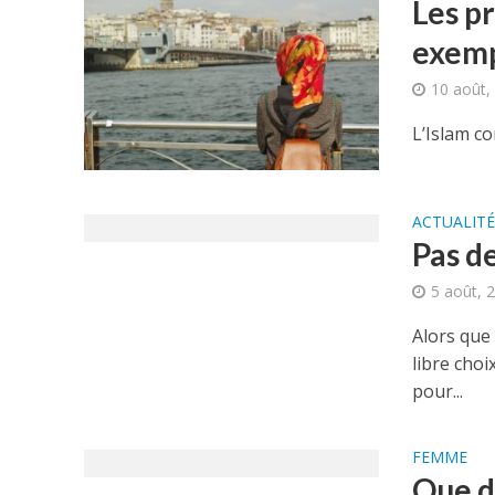
Les p
exemp
10 août,
L’Islam co
ACTUALITÉ
Pas d
5 août, 
Alors que 
libre choi
pour...
FEMME
Que di