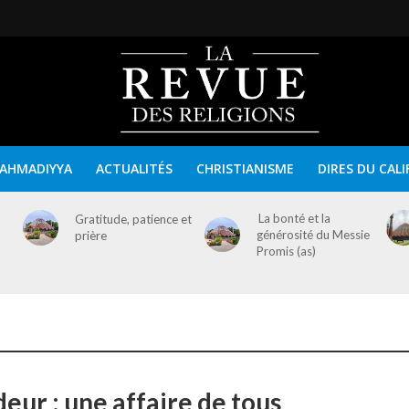
AHMADIYYA
ACTUALITÉS
CHRISTIANISME
DIRES DU CALI
La bonté et la
Gratitude, patience et
générosité du Messie
prière
Promis (as)
eur : une affaire de tous