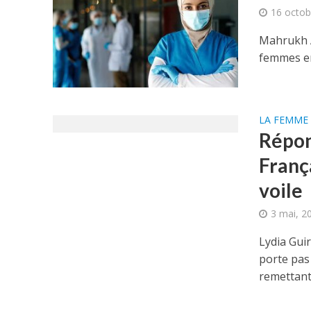
16 octob
Mahrukh A
femmes en
LA FEMME 
Répon
França
voile
3 mai, 2
Lydia Gui
porte pas 
remettant 