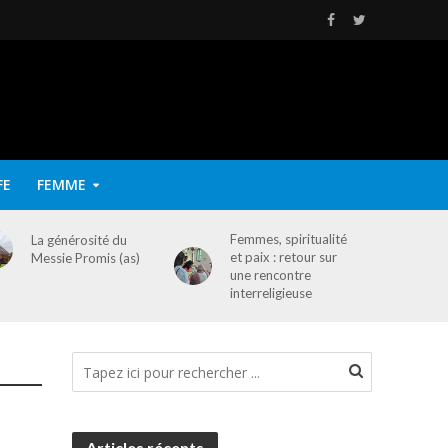
FE
FEMME
Femmes, spiritualité
La générosité du
et paix : retour sur
Messie Promis (as)
une rencontre
interreligieuse
Articles récents