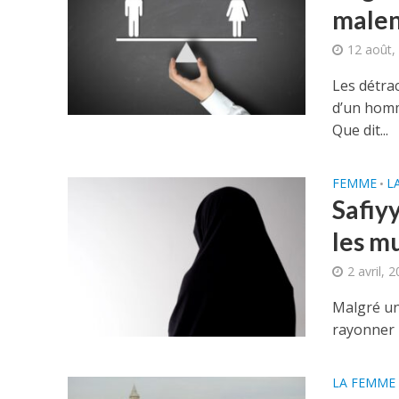
malen
12 août,
Les détra
d’un homm
Que dit...
FEMME
L
•
Safiyy
les m
2 avril, 
Malgré un
rayonner 
LA FEMME 