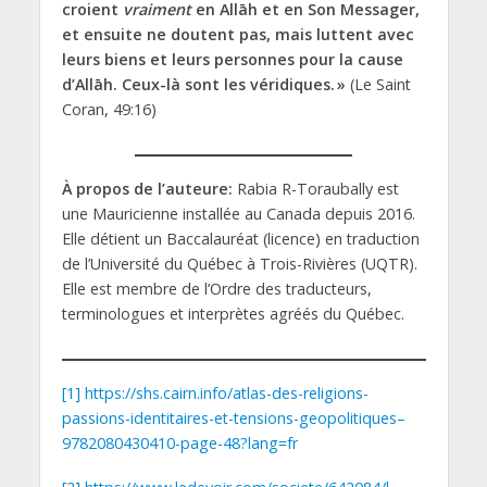
croient
vraiment
en Allāh et en Son Messager,
et ensuite ne doutent pas, mais luttent avec
leurs biens et leurs personnes pour la cause
d’Allāh. Ceux-là sont les véridiques. »
(Le Saint
Coran, 49:16)
À propos de l’auteure:
Rabia R-Toraubally est
une Mauricienne installée au Canada depuis 2016.
Elle détient un Baccalauréat (licence) en traduction
de l’Université du Québec à Trois-Rivières (UQTR).
Elle est membre de l’Ordre des traducteurs,
terminologues et interprètes agréés du Québec.
[1]
https://shs.cairn.info/atlas-des-religions-
passions-identitaires-et-tensions-geopolitiques–
9782080430410-page-48?lang=fr