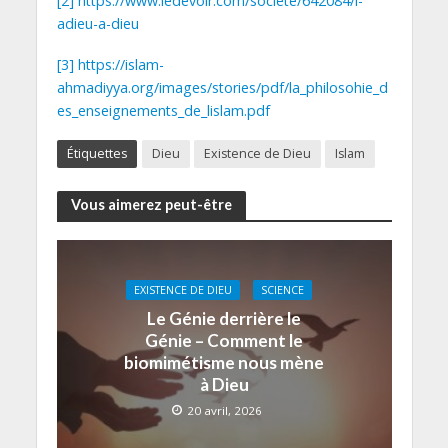
[2]
https://www.ledevoir.com/societe/642084/l-
adieu-a-dieu
[3]
https://islam-
ahmadiyya.org/images/stories/pdf/la_philosohie_d
es_enseignements_de_lislam.pdf
Étiquettes
Dieu
Existence de Dieu
Islam
Vous aimerez peut-être
EXISTENCE DE DIEU
SCIENCE
Le Génie derrière le
Génie – Comment le
biomimétisme nous mène
à Dieu
20 avril, 2026