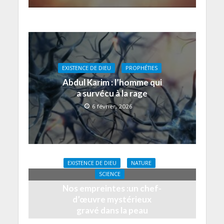
EXISTENCE DE DIEU
PROPHÉTIES
Abdul Karim : l’homme qui
a survécu à la rage
6 février, 2026
EXISTENCE DE DIEU
NATURE
SCIENCE
Nos empreintes :un chef-
d’œuvre mystérieux
gravé dans la peau
17 octobre, 2025