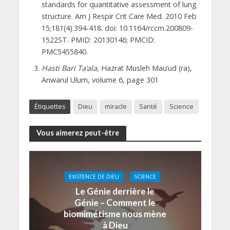
standards for quantitative assessment of lung
structure. Am J Respir Crit Care Med. 2010 Feb
15;181(4):394-418. doi: 10.1164/rccm.200809-
1522ST. PMID: 20130146; PMCID:
PMC5455840.
Hasti Bari Ta‘ala
, Hazrat Musleh Mau‘ud (ra),
Anwarul Ulum, volume 6, page 301
Étiquettes
Dieu
miracle
Santé
Science
Vous aimerez peut-être
EXISTENCE DE DIEU
SCIENCE
Le Génie derrière le
Génie – Comment le
biomimétisme nous mène
à Dieu