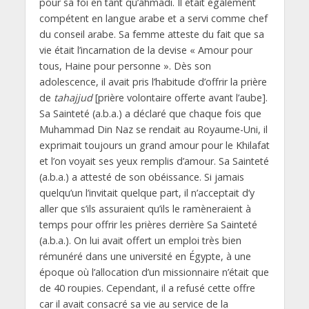
pour sa foi en tant qu’ahmadi. Il était également
compétent en langue arabe et a servi comme chef
du conseil arabe. Sa femme atteste du fait que sa
vie était l’incarnation de la devise « Amour pour
tous, Haine pour personne ». Dès son
adolescence, il avait pris l’habitude d’offrir la prière
de
tahajjud
[prière volontaire offerte avant l’aube].
Sa Sainteté (a.b.a.) a déclaré que chaque fois que
Muhammad Din Naz se rendait au Royaume-Uni, il
exprimait toujours un grand amour pour le Khilafat
et l’on voyait ses yeux remplis d’amour. Sa Sainteté
(a.b.a.) a attesté de son obéissance. Si jamais
quelqu’un l’invitait quelque part, il n’acceptait d’y
aller que s’ils assuraient qu’ils le ramèneraient à
temps pour offrir les prières derrière Sa Sainteté
(a.b.a.). On lui avait offert un emploi très bien
rémunéré dans une université en Égypte, à une
époque où l’allocation d’un missionnaire n’était que
de 40 roupies. Cependant, il a refusé cette offre
car il avait consacré sa vie au service de la