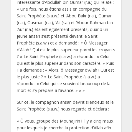
intéressante d’Abdullah bin Oumar (r.a.) qui relate :
« Une fois, nous étions assis en compagnie du
Saint Prophète (s.a.w.) et ’Abou Bakr (r.a.), Oumar
(r.a.), Ousman (r.a.), ‘Ali (r.a.) et ‘Abdur-Rahman bin
‘Auf (r.a.) étaient également présents, quand un
jeune ansari s’est présenté devant le Saint
Prophète (s.a.w.) et a demandé : « Ô Messager
d’Allah ! Qui est le plus supérieur parmi les croyants
? » Le Saint Prophète (s.a.w.) a répondu : « Celui
qui est le plus supérieur dans son caractère. » Puis
il a demandé : « Alors, ô Messager d’Allah ! Qui est
le plus juste ? » Le Saint Prophète (s.a.w.) a
répondu : « Celui qui se souvient beaucoup de la
mort et s’y prépare à l’avance. » » »
Sur ce, le compagnon ansari devint silencieux et le
Saint Prophète (s.a.w.) nous regarda et déclara :
« Ô vous, groupe des Mouhajirin ! Il y a cinq maux,
pour lesquels je cherche la protection d’Allah afin