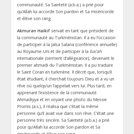
communauté. Sa Sainteté (a.b.a.) a prié pour
qu’Allah lui accorde Son pardon et Sa miséricorde
et élève son rang.
Akmuran Haikif
servait en tant que président de
la communauté au Turkménistan. Il a eu l’occasion
de participer à la Jalsa Salana (conférence annuelle)
au Royaume-Uni et de participer à la
bai’ah
internationale (serment d’allégeance), devenant le
premier ahmadi du Turkménistan. Il a pu traduire
le Saint Coran en turkmène. Il décrit que, lorsqu’il
était étudiant, il cherchait toujours Dieu et a vu un
rêve où quelqu’un l’appelait vers lui. Plus tard, en
apprenant l’existence de la communauté
Ahmadiyya et en voyant une photo du Messie
Promis (a.s.), il réalisa que c’était la même
personne qu’il avait vue dans son rêve. C’était une
personne très sincère. Sa Sainteté (a.b.a.) a prié
pour qu’Allah lui accorde Son pardon et Sa
miséricorde et élève son rang.