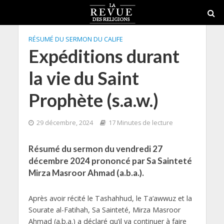
RÉSUMÉ DU SERMON DU CALIFE
Expéditions durant
la vie du Saint
Prophète (s.a.w.)
29 décembre, 2024
17 Minutes de lecture
Résumé du sermon du vendredi 27
décembre 2024 prononcé par Sa Sainteté
Mirza Masroor Ahmad (a.b.a.).
Après avoir récité le Tashahhud, le Ta‘awwuz et la
Sourate al-Fatihah, Sa Sainteté, Mirza Masroor
Ahmad (a.b.a.) a déclaré qu’il va continuer à faire