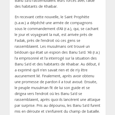
Banu Sa‘d rassemblaient leurs forces avec l’aide
des habitants de Khaibar.
En recevant cette nouvelle, le Saint Prophète
(s.a.w.) a dépêché une armée de compagnons
sous le commandement d’Ali (r.a.), qui, se cachant
le jour et voyageant la nuit, est arrivée près de
Fadak, près de l’endroit où ces gens se
rassemblaient. Les musulmans ont trouvé un
bédouin qui était un espion des Banu Sa‘d. ‘Ali (r.a.)
l’a emprisonné et l’a interrogé sur la situation des
Banu Sa‘d et des habitants de Khaibar. Au début, il
a exprimé qu’il n’en savait rien et de n’y être
aucunement lié. Finalement, après avoir obtenu
une promesse de pardon il a tout avoué. Ensuite,
le peuple musulman fit de lui son guide et se
dirigea vers l’endroit où les Banu Sa‘d se
rassemblaient, après quoi ils lancèrent une attaque
par surprise. Pris au dépourvu, les Banu Sa‘d furent
mis en déroute et s’enfuirent du champ de bataille.