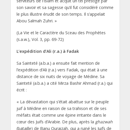
serviteurs de l’Islam et acquit un tel prestige par
son savoir et sa sagesse qu’il fut considéré comme
le plus illustre érudit de son temps. Il s’appelait
Abou Salmah Zuhri. »
(La Vie et le Caractère du Sceau des Prophètes
(s.a.w.), Vol. 3, pp. 69-72)
L’expédition d’Ali (r.a.) à Fadak
Sa Sainteté (a.b.a.) a ensuite fait mention de
l’expédition d’Ali (r.a.) vers Fadak, qui était à une
distance de six nuits de voyage de Médine. Sa
Sainteté (a.b.a.) a cité Mirza Bashir Ahmad (r.a.) qui
écrit :
« La dévastation qui s’était abattue sur le peuple
juif à Médine en raison de sa trahison et de ses
méfaits était comme une épine irritante dans le
cœur des Juifs d’Arabie. De plus, après la
ghazwah
(bataille) de Banu Quraizah, qui a ruiné les Juifs de