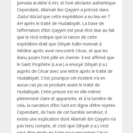
Jumada al-Akhir 6 AH, et l’ont déclarée authentique.
Cependant, Allamah Ibn Qayyim a précisé dans
Zadul-Ma‘ad
que cette expédition a eu lieu en 7
AH après le traité de Hudaibiyah. La base de
l’affirmation d’Ibn Qayyim est peut-être due au fait
que le récit indique que la raison de cette
expédition était que Dihyah Kalbi revenait à
Médine après avoir rencontré César, et que les
Banu Juzam l’ont pillé en chemin. Il est affirmé que
le Saint Prophète (s.a.w.) a envoyé Dihyah (r.a.)
auprès de César avec une lettre après le traité de
Hudaibiyah. C’est pourquoi cet incident n’a en
aucun cas pu se produire avant le traité de
Hudaibiyah. Cette preuve est en elle-même
pleinement claire et apparente, et à la lumière de
cela, la narration d’Ibn Sa‘d est digne d’être rejetée.
Cependant, de l’avis de cet humble serviteur, il
existe une explication dont Allamah Ibn Qayyim n’a
pas tenu compte, et c’est que Dihyah (r.a.) s’est
peut-être rendu en Syrie pour rencontrer César