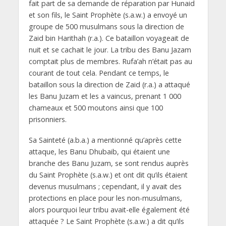
fait part de sa demande de réparation par Hunaid
et son fils, le Saint Prophète (s.a.w.) a envoyé un
groupe de 500 musulmans sous la direction de
Zaid bin Harithah (r.a.). Ce bataillon voyageait de
nuit et se cachait le jour. La tribu des Banu Jazam
comptait plus de membres. Rufa’ah n’était pas au
courant de tout cela. Pendant ce temps, le
bataillon sous la direction de Zaid (r.a.) a attaqué
les Banu Juzam et les a vaincus, prenant 1 000
chameaux et 500 moutons ainsi que 100
prisonniers.
Sa Sainteté (a.b.a.) a mentionné qu’après cette
attaque, les Banu Dhubaib, qui étaient une
branche des Banu Juzam, se sont rendus auprès
du Saint Prophète (s.a.w.) et ont dit qu’ils étaient
devenus musulmans ; cependant, il y avait des
protections en place pour les non-musulmans,
alors pourquoi leur tribu avait-elle également été
attaquée ? Le Saint Prophète (s.a.w.) a dit qu’ils