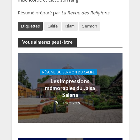
Résumé préparé par
La Revue des Religions
Étiquettes
Calife
Islam
Sermon
Vous aimerez peut-être
RÉSUMÉ DU SERMON DU CALIFE
Les impressions
mémorables du Jalsa
Salana
3 août, 2026