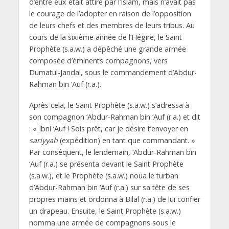
d’entre eux était attiré par l’Islam, mais n’avait pas
le courage de l’adopter en raison de l’opposition
de leurs chefs et des membres de leurs tribus. Au
cours de la sixième année de l’Hégire, le Saint
Prophète (s.a.w.) a dépêché une grande armée
composée d’éminents compagnons, vers
Dumatul-Jandal, sous le commandement d’Abdur-
Rahman bin ‘Auf (r.a.).
Après cela, le Saint Prophète (s.a.w.) s’adressa à
son compagnon ‘Abdur-Rahman bin ‘Auf (r.a.) et dit
: « Ibni ‘Auf ! Sois prêt, car je désire t’envoyer en
sariyyah
(expédition) en tant que commandant. »
Par conséquent, le lendemain, ‘Abdur-Rahman bin
‘Auf (r.a.) se présenta devant le Saint Prophète
(s.a.w.), et le Prophète (s.a.w.) noua le turban
d’Abdur-Rahman bin ‘Auf (r.a.) sur sa tête de ses
propres mains et ordonna à Bilal (r.a.) de lui confier
un drapeau. Ensuite, le Saint Prophète (s.a.w.)
nomma une armée de compagnons sous le