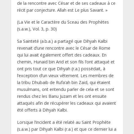
de la rencontre avec César et de ses cadeaux à ce
récit par conjecture. Allah est Le plus Savant. »
(La Vie et le Caractère du Sceau des Prophètes
(s.a.w.), Vol. 3, p. 30)
Sa Sainteté (a.b.a.) a partagé que Dihyah Kalbi
revenait d’une rencontre avec le César de Rome
qui lui avait également offert des cadeaux. En
chemin, Hunaid bin Arid et son fils l’ont attaqué et
ont pris tout ce que Dihyah (r.a.) possédait, à
l’exception d’un vieux vêtement. Les membres de
la tribu Dhubaib de Rufa’ah bin Zaid, qui étaient
musulmans, ont entendu parler de cela et se sont
rendus chez les Banu Juzam et les ont ensuite
attaqués afin de récupérer les cadeaux qui avaient
été offerts à Dihyah Kalbi.
Lorsque l’incident a été relaté au Saint Prophète
(s.a.w.) par Dihyah Kalbi (r.a.) et que ce dernier lui a