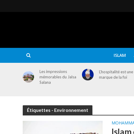
ISLAM
Les impressions
L’hospitalité est une
mémorables du Jalsa
marque de la foi
Salana
Étiquettes - Environnement
MOHAMM
Islam 