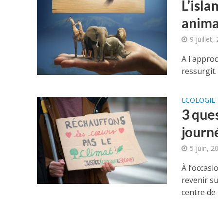
L’isla
anima
9 juillet,
A l'approc
ressurgit
ECOLOGIE
3 que
journ
5 juin, 2
À l’occas
revenir s
centre de 