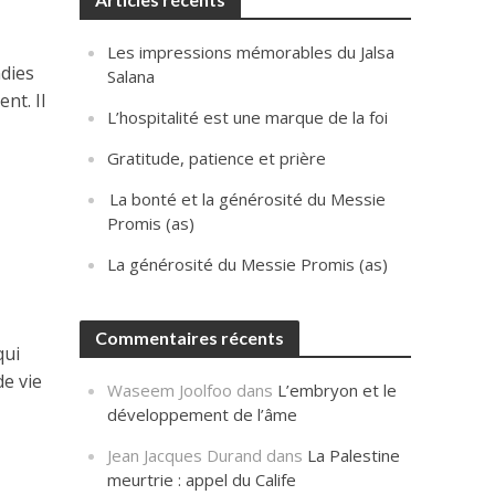
Les impressions mémorables du Jalsa
ndies
Salana
nt. Il
L’hospitalité est une marque de la foi
Gratitude, patience et prière
La bonté et la générosité du Messie
Promis (as)
La générosité du Messie Promis (as)
Commentaires récents
qui
e vie
Waseem Joolfoo
dans
L’embryon et le
développement de l’âme
Jean Jacques Durand
dans
La Palestine
meurtrie : appel du Calife