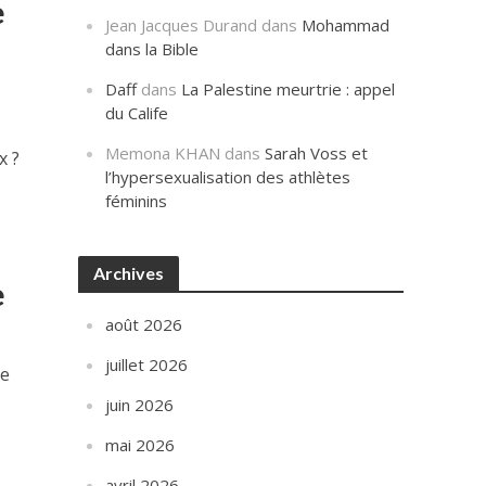
e
Jean Jacques Durand
dans
Mohammad
dans la Bible
Daff
dans
La Palestine meurtrie : appel
du Calife
Memona KHAN
dans
Sarah Voss et
x ?
l’hypersexualisation des athlètes
féminins
Archives
e
août 2026
juillet 2026
de
juin 2026
mai 2026
avril 2026