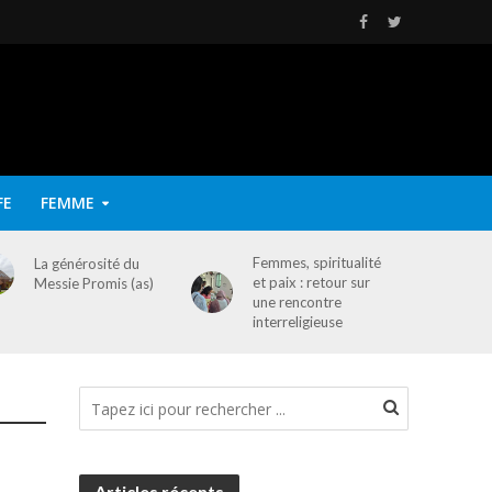
FE
FEMME
Femmes, spiritualité
La générosité du
et paix : retour sur
Messie Promis (as)
une rencontre
interreligieuse
Articles récents