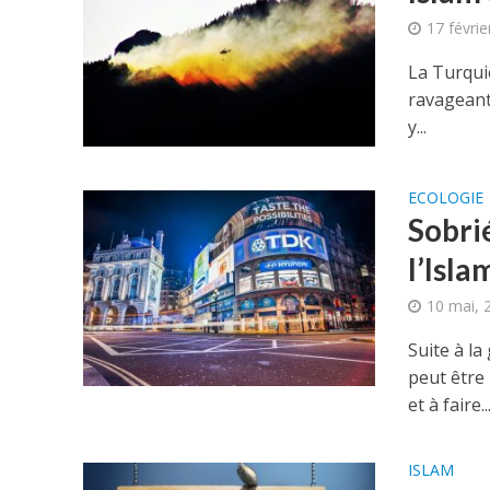
17 févrie
La Turquie
ravageants
y...
ECOLOGIE
Sobrié
l’Isla
10 mai, 
Suite à la
peut être
et à faire..
ISLAM