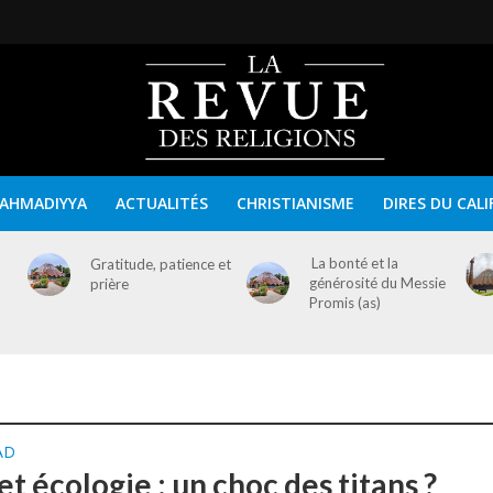
AHMADIYYA
ACTUALITÉS
CHRISTIANISME
DIRES DU CALI
La bonté et la
Gratitude, patience et
générosité du Messie
prière
Promis (as)
AD
et écologie : un choc des titans ?