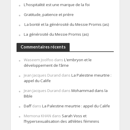
L’hospitalité est une marque de la foi
Gratitude, patience et prière
La bonté et la générosité du Messie Promis (as)
La générosité du Messie Promis (as)
Commentaires récents
Waseem Joolfoo
dans
L’embryon et le
développement de l’âme
Jean Jacques Durand
dans
La Palestine meurtrie :
appel du Calife
Jean Jacques Durand
dans
Mohammad dans la
Bible
Daff
dans
La Palestine meurtrie : appel du Calife
Memona KHAN
dans
Sarah Voss et
l’hypersexualisation des athlètes féminins