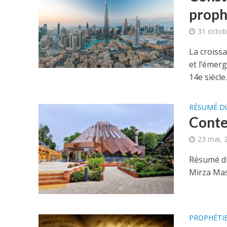
proph
31 octob
La croiss
et l’émer
14e siècle..
RÉSUMÉ D
Conte
23 mai, 
Résumé du
Mirza Mas
PROPHÉTI