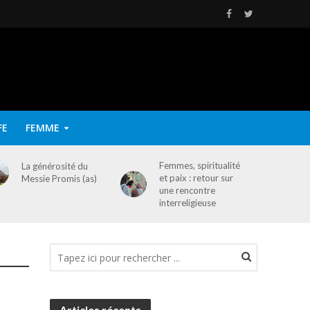
FE
FEMME
Femmes, spiritualité
La générosité du
et paix : retour sur
Messie Promis (as)
une rencontre
interreligieuse
Articles récents