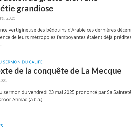
étie grandiose
re, 2025
ance vertigineuse des bédouins d’Arabie ces dernières décen
gence de leurs métropoles famboyantes étaient déjà prédite
.
U SERMON DU CALIFE
xte de la conquête de La Mecque
2025
 sermon du vendredi 23 mai 2025 prononcé par Sa Saintet
roor Ahmad (a.b.a.).
ES