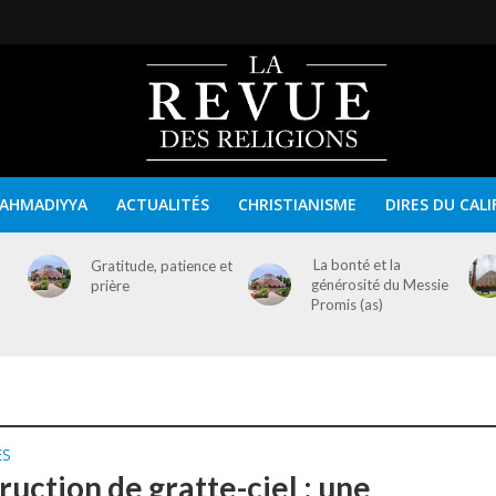
AHMADIYYA
ACTUALITÉS
CHRISTIANISME
DIRES DU CALI
La bonté et la
Gratitude, patience et
générosité du Messie
prière
Promis (as)
ES
uction de gratte-ciel : une