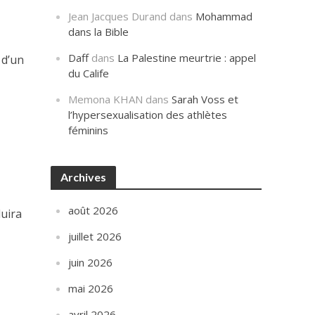
Jean Jacques Durand
dans
Mohammad
dans la Bible
Daff
dans
La Palestine meurtrie : appel
 d’un
du Calife
Memona KHAN
dans
Sarah Voss et
l’hypersexualisation des athlètes
féminins
Archives
août 2026
duira
juillet 2026
juin 2026
mai 2026
avril 2026