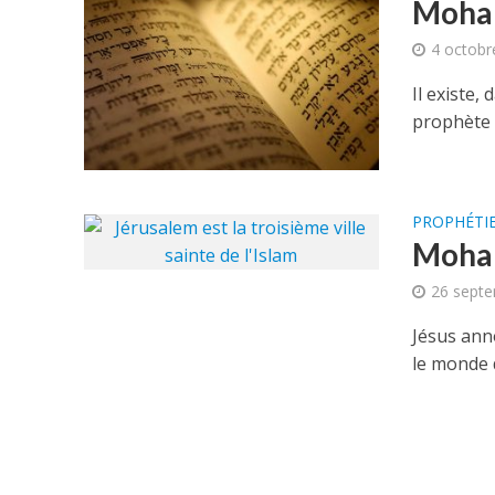
Moham
4 octobr
Il existe,
prophète p
PROPHÉTI
Moham
26 septe
Jésus ann
le monde d