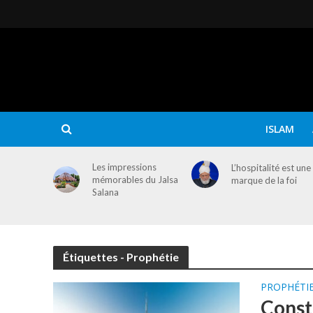
ISLAM
Les impressions
L’hospitalité est une
mémorables du Jalsa
marque de la foi
Salana
Étiquettes - Prophétie
PROPHÉTI
Constr