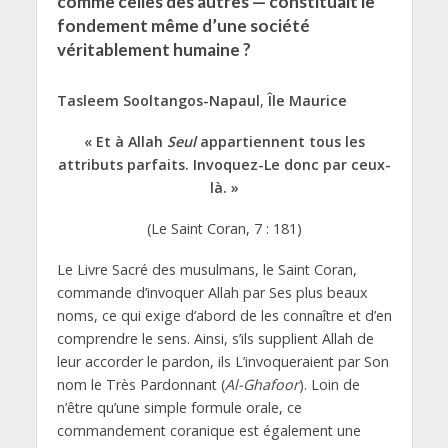
comme celles des autres — constituait le
fondement même d’une société
véritablement humaine ?
Tasleem Sooltangos-Napaul
,
Île Maurice
« Et à Allah
Seul
appartiennent tous les
attributs parfaits. Invoquez-Le donc par ceux-
là. »
(Le Saint Coran, 7 : 181)
Le Livre Sacré des musulmans, le Saint Coran,
commande d’invoquer Allah par Ses plus beaux
noms, ce qui exige d’abord de les connaître et d’en
comprendre le sens. Ainsi, s’ils supplient Allah de
leur accorder le pardon, ils L’invoqueraient par Son
nom le Très Pardonnant (
Al-Ghafoor
). Loin de
n’être qu’une simple formule orale, ce
commandement coranique est également une