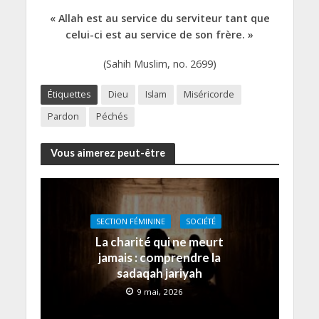
« Allah est au service du serviteur tant que
celui-ci est au service de son frère. »
(Sahih Muslim, no. 2699)
Étiquettes
Dieu
Islam
Miséricorde
Pardon
Péchés
Vous aimerez peut-être
SECTION FÉMININE
SOCIÉTÉ
La charité qui ne meurt
jamais : comprendre la
sadaqah jariyah
9 mai, 2026