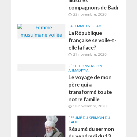
illustres
compagnons de Badr
22 novembre, 2020
LA FEMME EN ISLAM
La République
française se voile-t-
elle la face?
21 novembre, 2020
RÉCIT CONVERSION
AHMADIYYA
Le voyage de mon
père qui a
transformé toute
notre famille
18 novembre, 2020
RÉSUMÉ DU SERMON DU
CALIFE
Résumé du sermon
du vendredi du 13