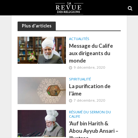
Plus d'articles
ACTUALITÉS
Message du Calife
aux dirigeants du
monde
9 décembre, 2020
SPIRITUALITÉ
La purification de
l’âme
7 décembre, 2020
RÉSUMÉ DU SERMON DU
CALIFE
‘Auf bin Harith &
Abou Ayyub Ansari –