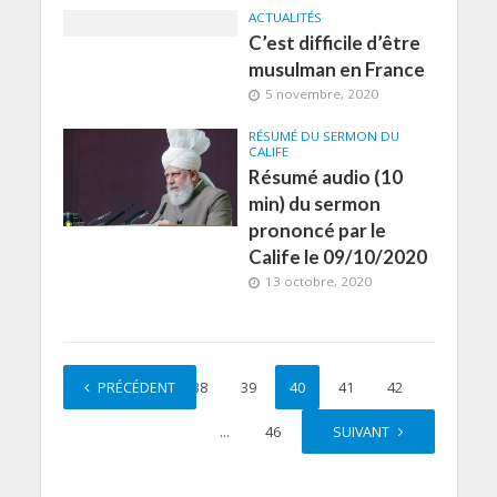
ACTUALITÉS
C’est difficile d’être
musulman en France
5 novembre, 2020
RÉSUMÉ DU SERMON DU
CALIFE
Résumé audio (10
min) du sermon
prononcé par le
Calife le 09/10/2020
13 octobre, 2020
PRÉCÉDENT
1
…
38
39
40
41
42
…
46
SUIVANT