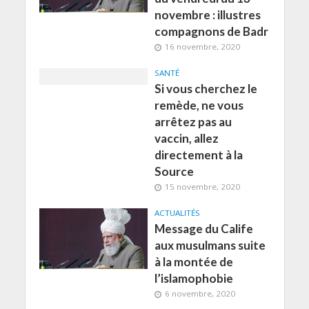
novembre : illustres
compagnons de Badr
16 novembre, 2020
SANTÉ
Si vous cherchez le
remède, ne vous
arrêtez pas au
vaccin, allez
directement à la
Source
15 novembre, 2020
ACTUALITÉS
Message du Calife
aux musulmans suite
à la montée de
l’islamophobie
6 novembre, 2020