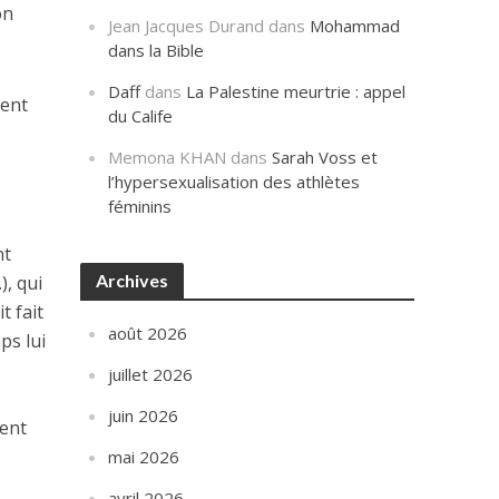
on
Jean Jacques Durand
dans
Mohammad
dans la Bible
Daff
dans
La Palestine meurtrie : appel
rent
du Calife
Memona KHAN
dans
Sarah Voss et
l’hypersexualisation des athlètes
féminins
nt
Archives
), qui
t fait
août 2026
ps lui
juillet 2026
juin 2026
ient
mai 2026
avril 2026