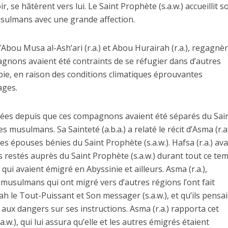
r, se hâtèrent vers lui. Le Saint Prophète (s.a.w.) accueillit s
 musulmans avec une grande affection.
Abou Musa al-Ash’ari (r.a.) et Abou Hurairah (r.a.), regagnè
nons avaient été contraints de se réfugier dans d’autres
ie, en raison des conditions climatiques éprouvantes
ages.
lées depuis que ces compagnons avaient été séparés du Sai
s musulmans. Sa Sainteté (a.b.a.) a relaté le récit d’Asma (r.a.
des épouses bénies du Saint Prophète (s.a.w.). Hafsa (r.a.) avai
estés auprès du Saint Prophète (s.a.w.) durant tout ce tem
qui avaient émigré en Abyssinie et ailleurs. Asma (r.a.),
 musulmans qui ont migré vers d’autres régions l’ont fait
 le Tout-Puissant et Son messager (s.a.w.), et qu’ils pensa
 aux dangers sur ses instructions. Asma (r.a.) rapporta cet
w.), qui lui assura qu’elle et les autres émigrés étaient