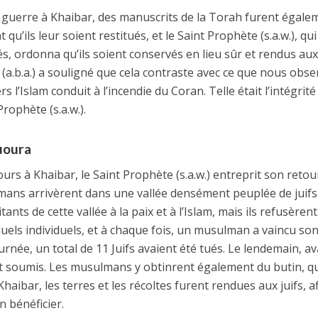
de guerre à Khaibar, des manuscrits de la Torah furent égale
qu’ils leur soient restitués, et le Saint Prophète (s.a.w.), qui
, ordonna qu’ils soient conservés en lieu sûr et rendus aux 
 (a.b.a.) a souligné que cela contraste avec ce que nous obs
rs l’Islam conduit à l’incendie du Coran. Telle était l’intégrité
rophète (s.a.w.).
uoura
rs à Khaibar, le Saint Prophète (s.a.w.) entreprit son retou
mans arrivèrent dans une vallée densément peuplée de juifs
nts de cette vallée à la paix et à l’Islam, mais ils refusèrent
uels individuels, et à chaque fois, un musulman a vaincu so
journée, un total de 11 Juifs avaient été tués. Le lendemain, av
sont soumis. Les musulmans y obtinrent également du butin, qu
haibar, les terres et les récoltes furent rendues aux juifs, a
en bénéficier.