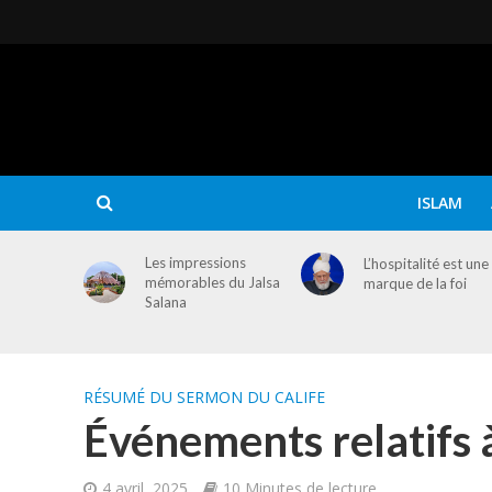
ISLAM
Les impressions
L’hospitalité est une
mémorables du Jalsa
marque de la foi
Salana
RÉSUMÉ DU SERMON DU CALIFE
Événements relatifs à
4 avril, 2025
10 Minutes de lecture