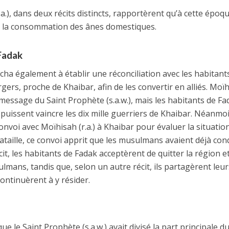
r.a.), dans deux récits distincts, rapportèrent qu’à cette époqu
dit la consommation des ânes domestiques.
 Fadak
rcha également à établir une réconciliation avec les habitant
gers, proche de Khaibar, afin de les convertir en alliés. Moï
le message du Saint Prophète (s.a.w.), mais les habitants de F
uissent vaincre les dix mille guerriers de Khaibar. Néanmo
onvoi avec Moïhisah (r.a.) à Khaibar pour évaluer la situation
ataille, ce convoi apprit que les musulmans avaient déjà con
cit, les habitants de Fadak acceptèrent de quitter la région e
lmans, tandis que, selon un autre récit, ils partagèrent leur
ontinuèrent à y résider.
que le Saint Prophète (s.a.w.) avait divisé la part principale d