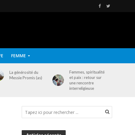
FE
FEMME
Femmes, spiritualité
La générosité du
et paix : retour sur
Messie Promis (as)
une rencontre
interreligieuse
Articles récents