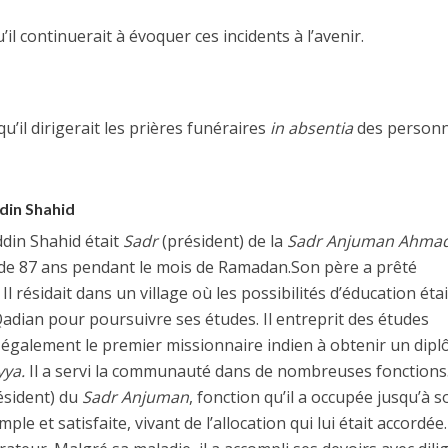
u’il continuerait à évoquer ces incidents à l’avenir.
qu’il dirigerait les prières funéraires
in absentia
des person
in Shahid
in Shahid était
Sadr
(président) de la
Sadr Anjuman Ahmad
ge de 87 ans pendant le mois de Ramadan.Son père a prêté
l résidait dans un village où les possibilités d’éducation éta
 Qadian pour poursuivre ses études. Il entreprit des études
ut également le premier missionnaire indien à obtenir un dip
yya.
Il a servi la communauté dans de nombreuses fonctions
ésident) du
Sadr Anjuman
, fonction qu’il a occupée jusqu’à s
le et satisfaite, vivant de l’allocation qui lui était accordée. 