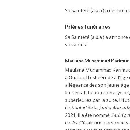
Sa Sainteté (a.b.a.) a déclaré q
Prières funéraires
Sa Sainteté (a.b.a.) a annoncé 
suivantes :
Maulana Muhammad Karimudd
Maulana Muhammad Karimudd
à Qadian. Il est décédé à l’â
allégeance dès son jeune âge. I
limitées. Il fut donc envoyé à
supérieures par la suite. Il f
de
Shahid
de la
Jamia Ahmadi
2021, il a été nommé
Sadr
(pr
décès. C’était une personne simp