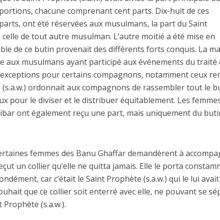
 portions, chacune comprenant cent parts. Dix-huit de ces
s parts, ont été réservées aux musulmans, la part du Saint
à celle de tout autre musulman. L’autre moitié a été mise en
ble de ce butin provenait des différents forts conquis. La m
uée aux musulmans ayant participé aux événements du traité
 exceptions pour certains compagnons, notamment ceux re
e (s.a.w.) ordonnait aux compagnons de rassembler tout le b
eux pour le diviser et le distribuer équitablement. Les femme
bar ont également reçu une part, mais uniquement du buti
, certaines femmes des Banu Ghaffar demandèrent à accomp
eçut un collier qu’elle ne quitta jamais. Elle le porta consta
ndément, car c’était le Saint Prophète (s.a.w.) qui le lui avait
ouhait que ce collier soit enterré avec elle, ne pouvant se sé
 Prophète (s.a.w.).