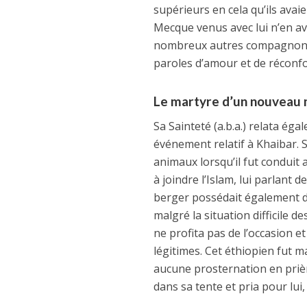
supérieurs en cela qu’ils avai
Mecque venus avec lui n’en av
nombreux autres compagnons v
paroles d’amour et de réconf
Le martyre d’un nouveau 
Sa Sainteté (a.b.a.) relata éga
événement relatif à Khaibar. S
animaux lorsqu’il fut conduit a
à joindre l’Islam, lui parlant d
berger possédait également 
malgré la situation difficile 
ne profita pas de l’occasion e
légitimes. Cet éthiopien fut ma
aucune prosternation en prièr
dans sa tente et pria pour lui,