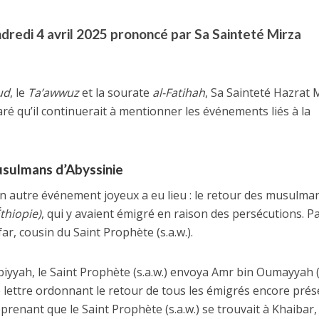
redi 4 avril 2025 prononcé par Sa Sainteté Mirza
ud
, le
Ta’awwuz
et la sourate
al-Fatihah
, Sa Sainteté Hazrat 
ré qu’il continuerait à mentionner les événements liés à la
usulmans d’Abyssinie
 un autre événement joyeux a eu lieu : le retour des musulma
thiopie)
, qui y avaient émigré en raison des persécutions. P
ar, cousin du Saint Prophète (s.a.w.).
biyyah, le Saint Prophète (s.a.w.) envoya Amr bin Oumayyah (r
lettre ordonnant le retour de tous les émigrés encore prés
pprenant que le Saint Prophète (s.a.w.) se trouvait à Khaibar,