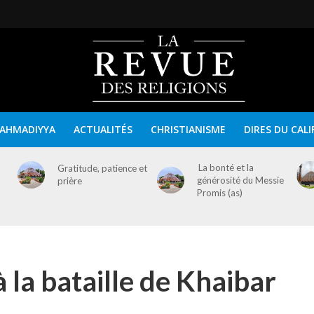
AHMADIYYA
ACTUALITÉS
CHRISTIANISME
DIRES DU CALI
La bonté et la
Gratitude, patience et
générosité du Messie
prière
Promis (as)
 la bataille de Khaibar