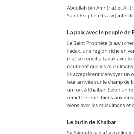
Abdullah bin Amr (r.a.) et Ali (
Saint Prophète (s.a.w.) inter
La paix avec le peuple de
Le Saint Prophète (s.a.w.) che
Fadak, une région riche en ver
(r.a.) se rendit à Fadak avec 
doutaient que les musulmans p
ils acceptèrent d’envoyer un c
leur arrivée sur le champ de b
un fort à Khaibar. Selon un ré
remettre leurs biens aux musu
biens avec les musulmans et c
Le butin de Khaibar
Sa Sainteté (a.b.a.) a expliqué 