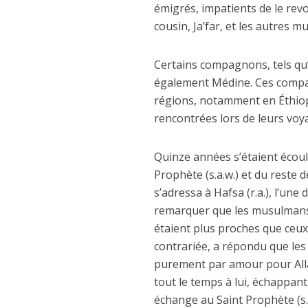
émigrés, impatients de le revoi
cousin, Ja’far, et les autres
Certains compagnons, tels qu’
également Médine. Ces compag
régions, notamment en Éthiop
rencontrées lors de leurs voy
Quinze années s’étaient écou
Prophète (s.a.w.) et du reste de
s’adressa à Hafsa (r.a.), l’une 
remarquer que les musulmans r
étaient plus proches que ceux 
contrariée, a répondu que les
purement par amour pour Allah
tout le temps à lui, échappant
échange au Saint Prophète (s.a.