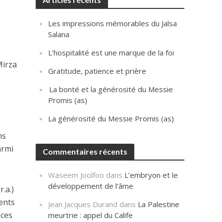
Les impressions mémorables du Jalsa
Salana
L’hospitalité est une marque de la foi
Mirza
Gratitude, patience et prière
La bonté et la générosité du Messie
Promis (as)
La générosité du Messie Promis (as)
ns
armi
Commentaires récents
Waseem Joolfoo
dans
L’embryon et le
développement de l’âme
.a.)
ents
Jean Jacques Durand
dans
La Palestine
 ces
meurtrie : appel du Calife