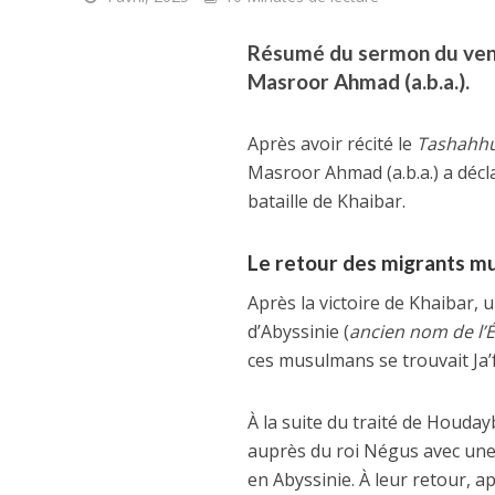
Résumé du sermon du vend
Masroor Ahmad (a.b.a.).
Après avoir récité le
Tashahh
Masroor Ahmad (a.b.a.) a décla
bataille de Khaibar.
Le retour des migrants m
Après la victoire de Khaibar,
d’Abyssinie (
ancien nom de l
’
É
ces musulmans se trouvait Ja’f
À la suite du traité de Houday
auprès du roi Négus avec une 
en Abyssinie. À leur retour, a