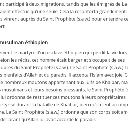
ent participé à deux migrations, tandis que les émigrés de La
aient effectué qu’une seule. Cela la réconforta grandement, 
inrent auprès du Saint Prophète (s.a.w.) pour entendre c
ort.
musulman éthiopien
lement le martyre d’un esclave éthiopien qui perdit la vie lors
elon les récits, cet homme était berger et s’occupait de ses
uprès du Saint Prophète (s.a.w.). Le Saint Prophète (s.a.w.) l’
es bienfaits d’Allah et du paradis. Il accepta l’Islam avec joie. 
de nombreux moutons appartenant aux juifs de Khaibar, ma
des musulmans et leurs besoins pressants, le Saint Prophète (s
t lui ordonna de restituer ces moutons à leurs propriétaires
rtyrisé durant la bataille de Khaibar, bien qu’il n’eût accomp
e. Le Saint Prophète (s.a.w.) ordonna que son corps soit a
 déclarant qu’Allah lui avait accordé le paradis.