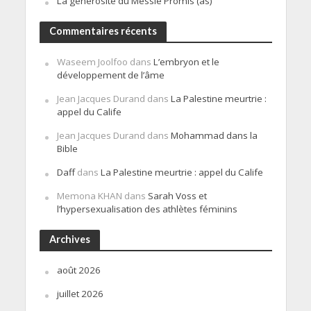
La générosité du Messie Promis (as)
Commentaires récents
Waseem Joolfoo
dans
L’embryon et le
développement de l’âme
Jean Jacques Durand
dans
La Palestine meurtrie :
appel du Calife
Jean Jacques Durand
dans
Mohammad dans la
Bible
Daff
dans
La Palestine meurtrie : appel du Calife
Memona KHAN
dans
Sarah Voss et
l’hypersexualisation des athlètes féminins
Archives
août 2026
juillet 2026