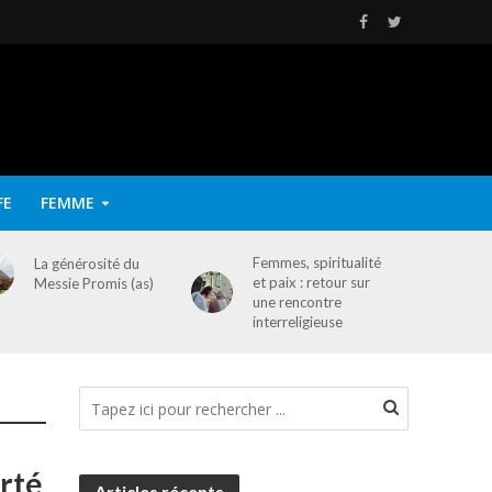
FE
FEMME
Femmes, spiritualité
La générosité du
et paix : retour sur
Messie Promis (as)
une rencontre
interreligieuse
erté
Articles récents