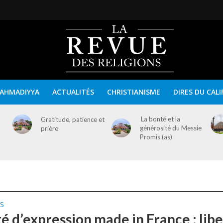
AHMADIYYA
ACTUALITÉS
CHRISTIANISME
DIRES DU CALI
La bonté et la
Gratitude, patience et
générosité du Messie
prière
Promis (as)
S
té d’expression made in France : lib