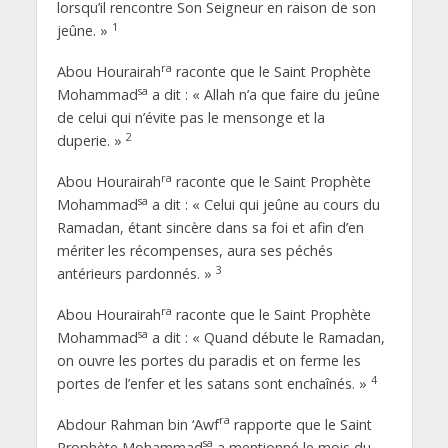
lorsqu’il rencontre Son Seigneur en raison de son
1
jeûne. »
ra
Abou Hourairah
raconte que le Saint Prophète
sa
Mohammad
a dit : « Allah n’a que faire du jeûne
de celui qui n’évite pas le mensonge et la
2
duperie. »
ra
Abou Hourairah
raconte que le Saint Prophète
sa
Mohammad
a dit : « Celui qui jeûne au cours du
Ramadan, étant sincère dans sa foi et afin d’en
mériter les récompenses, aura ses péchés
3
antérieurs pardonnés. »
ra
Abou Hourairah
raconte que le Saint Prophète
sa
Mohammad
a dit : « Quand débute le Ramadan,
on ouvre les portes du paradis et on ferme les
4
portes de l’enfer et les satans sont enchaînés. »
ra
Abdour Rahman bin ‘Awf
rapporte que le Saint
sa
Prophète Mohammad
a mentionné le mois du