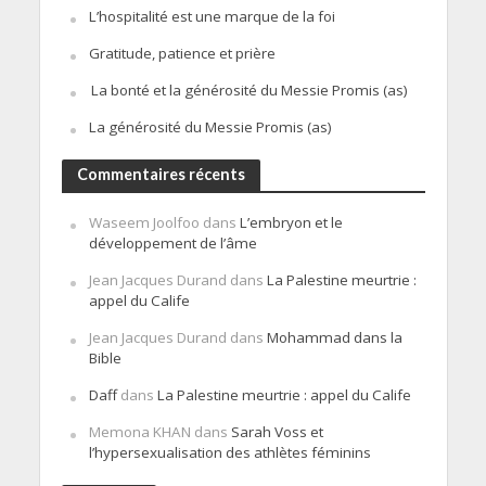
L’hospitalité est une marque de la foi
Gratitude, patience et prière
La bonté et la générosité du Messie Promis (as)
La générosité du Messie Promis (as)
Commentaires récents
Waseem Joolfoo
dans
L’embryon et le
développement de l’âme
Jean Jacques Durand
dans
La Palestine meurtrie :
appel du Calife
Jean Jacques Durand
dans
Mohammad dans la
Bible
Daff
dans
La Palestine meurtrie : appel du Calife
Memona KHAN
dans
Sarah Voss et
l’hypersexualisation des athlètes féminins