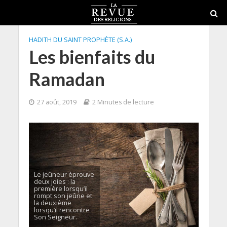
HADITH DU SAINT PROPHÈTE (S.A.)
Les bienfaits du
Ramadan
27 août, 2019
2 Minutes de lecture
Le jeûneur éprouve
deux joies : la
première lorsqu’il
rompt son jeûne et
la deuxième
lorsqu’il rencontre
Son Seigneur.