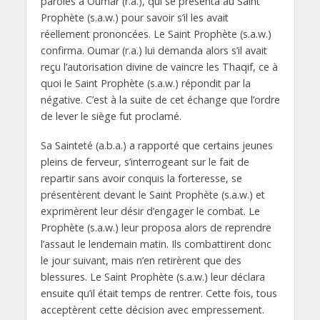
paroles à Oumar (r.a.), qui se présenta au Saint
Prophète (s.a.w.) pour savoir s’il les avait
réellement prononcées. Le Saint Prophète (s.a.w.)
confirma. Oumar (r.a.) lui demanda alors s’il avait
reçu l’autorisation divine de vaincre les Thaqif, ce à
quoi le Saint Prophète (s.a.w.) répondit par la
négative. C’est à la suite de cet échange que l’ordre
de lever le siège fut proclamé.
Sa Sainteté (a.b.a.) a rapporté que certains jeunes
pleins de ferveur, s’interrogeant sur le fait de
repartir sans avoir conquis la forteresse, se
présentèrent devant le Saint Prophète (s.a.w.) et
exprimèrent leur désir d’engager le combat. Le
Prophète (s.a.w.) leur proposa alors de reprendre
l’assaut le lendemain matin. Ils combattirent donc
le jour suivant, mais n’en retirèrent que des
blessures. Le Saint Prophète (s.a.w.) leur déclara
ensuite qu’il était temps de rentrer. Cette fois, tous
acceptèrent cette décision avec empressement.