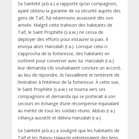
Sa Sainteté (a.b.a.) a rapporté qu’un compagnon,
ayant obtenu la garantie de sa sécurité auprès des
gens de Taïf, fut néanmoins assassiné dès son
arrivée. Malgré cette trahison des habitants de
Taïf, le Saint Prophète (s.a.w.) ne cessa de
déployer des efforts pour instaurer la paix. Il
envoya alors Hanzalah (r.a.). Lorsque celui-ci
s’approcha de la forteresse, des habitants en
sortirent pour converser avec lui. Hanzalah (r.a.)
leur demanda s’ils souhaitaient conclure un accord ;
au lieu de répondre, ils l’assaillirent et tentèrent de
l’entraîner à l’intérieur de la forteresse. À cette vue,
le Saint Prophète (s.a.w.) se tourna vers ses
compagnons et demanda qui se porterait à son
secours en échange d’une récompense équivalant
au mérite de tous les soldats réunis. Abbas (r.a.)
s’élança aussitôt et délivra Hanzalah (r.a.).
Sa Sainteté (a.b.a.) a souligné que les habitants de
Taïf et les Banou Hawazin entretenaient des liens