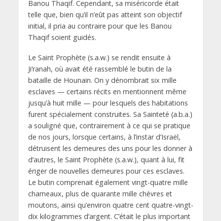
Banou Thaqif. Cependant, sa miséricorde était
telle que, bien qu’il n’eût pas atteint son objectif
initial, il pria au contraire pour que les Banou
Thaqif soient guidés.
Le Saint Prophète (s.a.w.) se rendit ensuite à
Ji‘ranah, où avait été rassemblé le butin de la
bataille de Hounain. On y dénombrait six mille
esclaves — certains récits en mentionnent même
jusqu’à huit mille — pour lesquels des habitations
furent spécialement construites. Sa Sainteté (a.b.a.)
a souligné que, contrairement à ce qui se pratique
de nos jours, lorsque certains, à l’instar d’Israël,
détruisent les demeures des uns pour les donner à
d’autres, le Saint Prophète (s.a.w.), quant à lui, fit
ériger de nouvelles demeures pour ces esclaves.
Le butin comprenait également vingt-quatre mille
chameaux, plus de quarante mille chèvres et
moutons, ainsi qu’environ quatre cent quatre-vingt-
dix kilogrammes d’argent. C’était le plus important