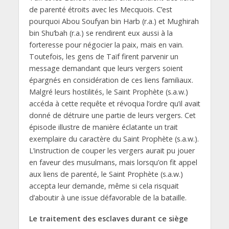
de parenté étroits avec les Mecquois. C’est
pourquoi Abou Soufyan bin Harb (r.a.) et Mughirah
bin Shu‘bah (r.a.) se rendirent eux aussi à la
forteresse pour négocier la paix, mais en vain.
Toutefois, les gens de Taïf firent parvenir un
message demandant que leurs vergers soient
épargnés en considération de ces liens familiaux.
Malgré leurs hostilités, le Saint Prophète (s.a.w.)
accéda à cette requête et révoqua l’ordre qu’il avait
donné de détruire une partie de leurs vergers. Cet
épisode illustre de manière éclatante un trait
exemplaire du caractère du Saint Prophète (s.a.w.).
L’instruction de couper les vergers aurait pu jouer
en faveur des musulmans, mais lorsqu’on fit appel
aux liens de parenté, le Saint Prophète (s.a.w.)
accepta leur demande, même si cela risquait
d’aboutir à une issue défavorable de la bataille.
Le traitement des esclaves durant ce siège