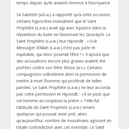
temps depuis qu’ils avaient renoncé à l’incroyance.
Sa Sainteté (a.b.a.) a rapporté qu’à cette occasion,
certains hypocrites insinuèrent que le Saint
Prophète (s.a.w.) avait agi avec injustice dans la
répartition du butin en favorisant les Qouraych. Le
Saint Prophète (s.a.w.) leur répondit : « Si le
Messager d’Allah (s.a.w.) n’est pas juste et
équitable, qui donc pourrait l’être ? » Il ajouta que
des accusations encore plus graves avaient été
portées contre son frère Moïse (a.s.). Certains
compagnons sollicitèrent alors la permission de
mettre à mort l’homme qui proférait de telles
paroles. Le Saint Prophète (s.a.w.) ne leur accorda
pas cette permission et répondit : « Il se peut que
cet homme accomplisse la prière. » Telle fut
l’attitude du Saint Prophète (s.a.w.) envers
quelqu’un qui pouvait avoir prié, alors
qu’aujourd’hui, nombre de musulmans agissent en
totale contradiction avec cet exemple. Le Saint