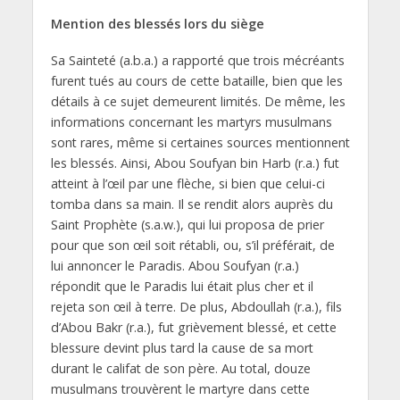
Mention des blessés lors du siège
Sa Sainteté (a.b.a.) a rapporté que trois mécréants
furent tués au cours de cette bataille, bien que les
détails à ce sujet demeurent limités. De même, les
informations concernant les martyrs musulmans
sont rares, même si certaines sources mentionnent
les blessés. Ainsi, Abou Soufyan bin Harb (r.a.) fut
atteint à l’œil par une flèche, si bien que celui-ci
tomba dans sa main. Il se rendit alors auprès du
Saint Prophète (s.a.w.), qui lui proposa de prier
pour que son œil soit rétabli, ou, s’il préférait, de
lui annoncer le Paradis. Abou Soufyan (r.a.)
répondit que le Paradis lui était plus cher et il
rejeta son œil à terre. De plus, Abdoullah (r.a.), fils
d’Abou Bakr (r.a.), fut grièvement blessé, et cette
blessure devint plus tard la cause de sa mort
durant le califat de son père. Au total, douze
musulmans trouvèrent le martyre dans cette