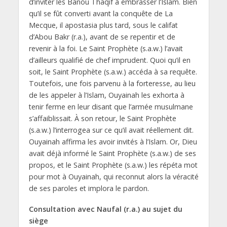
d’inviter les Banou Thaqif à embrasser l’Islam. Bien
qu’il se fût converti avant la conquête de La
Mecque, il apostasia plus tard, sous le califat
d’Abou Bakr (r.a.), avant de se repentir et de
revenir à la foi. Le Saint Prophète (s.a.w.) l’avait
d’ailleurs qualifié de chef imprudent. Quoi qu’il en
soit, le Saint Prophète (s.a.w.) accéda à sa requête.
Toutefois, une fois parvenu à la forteresse, au lieu
de les appeler à l’Islam, Ouyainah les exhorta à
tenir ferme en leur disant que l’armée musulmane
s’affaiblissait. À son retour, le Saint Prophète
(s.a.w.) l’interrogea sur ce qu’il avait réellement dit.
Ouyainah affirma les avoir invités à l’Islam. Or, Dieu
avait déjà informé le Saint Prophète (s.a.w.) de ses
propos, et le Saint Prophète (s.a.w.) les répéta mot
pour mot à Ouyainah, qui reconnut alors la véracité
de ses paroles et implora le pardon.
Consultation avec Naufal (r.a.) au sujet du
siège