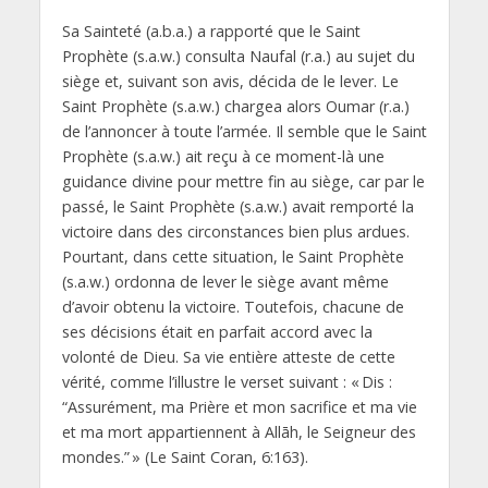
Sa Sainteté (a.b.a.) a rapporté que le Saint
Prophète (s.a.w.) consulta Naufal (r.a.) au sujet du
siège et, suivant son avis, décida de le lever. Le
Saint Prophète (s.a.w.) chargea alors Oumar (r.a.)
de l’annoncer à toute l’armée. Il semble que le Saint
Prophète (s.a.w.) ait reçu à ce moment-là une
guidance divine pour mettre fin au siège, car par le
passé, le Saint Prophète (s.a.w.) avait remporté la
victoire dans des circonstances bien plus ardues.
Pourtant, dans cette situation, le Saint Prophète
(s.a.w.) ordonna de lever le siège avant même
d’avoir obtenu la victoire. Toutefois, chacune de
ses décisions était en parfait accord avec la
volonté de Dieu. Sa vie entière atteste de cette
vérité, comme l’illustre le verset suivant : « Dis :
“Assurément, ma Prière et mon sacrifice et ma vie
et ma mort appartiennent à Allāh, le Seigneur des
mondes.” » (Le Saint Coran, 6:163).