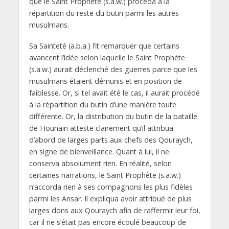
que le Saint Prophète (s.a.w.) procéda à la
répartition du reste du butin parmi les autres
musulmans.
Sa Sainteté (a.b.a.) fit remarquer que certains
avancent l’idée selon laquelle le Saint Prophète
(s.a.w.) aurait déclenché des guerres parce que les
musulmans étaient démunis et en position de
faiblesse. Or, si tel avait été le cas, il aurait procédé
à la répartition du butin d’une manière toute
différente. Or, la distribution du butin de la bataille
de Hounain atteste clairement qu’il attribua
d’abord de larges parts aux chefs des Qouraych,
en signe de bienveillance. Quant à lui, il ne
conserva absolument rien. En réalité, selon
certaines narrations, le Saint Prophète (s.a.w.)
n’accorda rien à ses compagnons les plus fidèles
parmi les Ansar. Il expliqua avoir attribué de plus
larges dons aux Qouraych afin de raffermir leur foi,
car il ne s’était pas encore écoulé beaucoup de