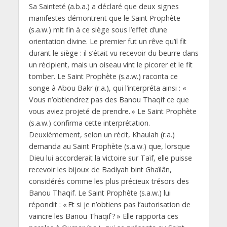
Sa Sainteté (a.b.a.) a déclaré que deux signes
manifestes démontrent que le Saint Prophète
(s.a.w.) mit fin à ce siège sous l’effet d’une
orientation divine. Le premier fut un rêve qu’il fit
durant le siège : il s’était vu recevoir du beurre dans
un récipient, mais un oiseau vint le picorer et le fit
tomber. Le Saint Prophète (s.a.w.) raconta ce
songe à Abou Bakr (r.a.), qui l’interpréta ainsi : «
Vous n’obtiendrez pas des Banou Thaqif ce que
vous aviez projeté de prendre. » Le Saint Prophète
(s.a.w.) confirma cette interprétation.
Deuxièmement, selon un récit, Khaulah (r.a.)
demanda au Saint Prophète (s.a.w.) que, lorsque
Dieu lui accorderait la victoire sur Taïf, elle puisse
recevoir les bijoux de Badiyah bint Ghaîlân,
considérés comme les plus précieux trésors des
Banou Thaqif. Le Saint Prophète (s.a.w.) lui
répondit : « Et si je n’obtiens pas l’autorisation de
vaincre les Banou Thaqif ? » Elle rapporta ces