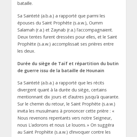
bataille.
Sa Sainteté (a.b.a.) a rapporté que parmi les
épouses du Saint Prophète (s.a.w.), Oumm
Salamah (r.a.) et Zaynab (r.a.) l’accompagnaient.
Deux tentes furent dressées pour elles, et le Saint
Prophète (s.a.w.) accomplissait ses prières entre
les deux.
Durée du siège de Taïf et répartition du butin
de guerre issu de la bataille de Hounain
Sa Sainteté (a.b.a.) a rapporté que les récits
divergent quant à la durée du siège, certains
mentionnant dix jours et d’autres jusqu’à quarante.
Sur le chemin du retour, le Saint Prophète (s.a.w.)
invita les musulmans à prononcer cette prière : «
Nous revenons repentants vers notre Seigneur,
nous L’adorons et nous Le louons. » On suggéra
au Saint Prophète (s.a.w.) d’invoquer contre les