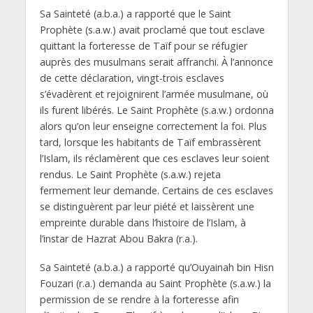
Sa Sainteté (a.b.a.) a rapporté que le Saint
Prophète (s.a.w.) avait proclamé que tout esclave
quittant la forteresse de Taïf pour se réfugier
auprès des musulmans serait affranchi. À l’annonce
de cette déclaration, vingt-trois esclaves
s’évadèrent et rejoignirent l’armée musulmane, où
ils furent libérés. Le Saint Prophète (s.a.w.) ordonna
alors qu’on leur enseigne correctement la foi. Plus
tard, lorsque les habitants de Taïf embrassèrent
l’Islam, ils réclamèrent que ces esclaves leur soient
rendus. Le Saint Prophète (s.a.w.) rejeta
fermement leur demande. Certains de ces esclaves
se distinguèrent par leur piété et laissèrent une
empreinte durable dans l’histoire de l’Islam, à
l’instar de Hazrat Abou Bakra (r.a.).
Sa Sainteté (a.b.a.) a rapporté qu’Ouyainah bin Hisn
Fouzari (r.a.) demanda au Saint Prophète (s.a.w.) la
permission de se rendre à la forteresse afin