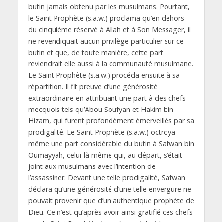
butin jamais obtenu par les musulmans. Pourtant,
le Saint Prophète (s.a.w.) proclama qu’en dehors
du cinquième réservé à Allah et à Son Messager, il
ne revendiquait aucun privilège particulier sur ce
butin et que, de toute manière, cette part
reviendrait elle aussi à la communauté musulmane.
Le Saint Prophète (s.a.w.) procéda ensuite à sa
répartition. Il fit preuve d’une générosité
extraordinaire en attribuant une part à des chefs
mecquois tels qu’Abou Soufyan et Hakim bin
Hizam, qui furent profondément émerveillés par sa
prodigalité.
Le Saint Prophète (s.a.w.) octroya
même une part considérable du butin à Safwan bin
Oumayyah, celui-là même qui, au départ, s’était
joint aux musulmans avec l’intention de
l’assassiner. Devant une telle prodigalité, Safwan
déclara qu’une générosité d’une telle envergure ne
pouvait provenir que d’un authentique prophète de
Dieu. Ce n’est qu’après avoir ainsi gratifié ces chefs