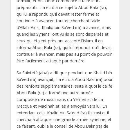
formait, et ont donc commencé à faire leurs
préparatifs. Il a écrit à ce sujet à Abou Bakr (ra),
qui lui a répondu qu’il devait rester ferme et
continuer à avancer, tout en cherchant l’aide
d’Allah. Ainsi, Khalid bin Sa’eed (ra) a avancé, mais
quand les Syriens l’ont vu ils se sont dispersés et
ceux qui étaient près ont accepté l’Islam. Il en
informa Abou Bakr (ra), qui lui répondit qu’il devait
continuer à avancer, mais pas au point de pouvoir
être facilement attaqué par derrière.
Sa Sainteté (aba) a dit que pendant que Khalid bin
Sa’eed (ra) avançait, il a écrit à Abou Bakr (ra) pour
des renforts supplémentaires, suite à quoi le calife
Abou Bakr (ra) a formé une autre armée
composée de musulmans du Yémen et de La
Mecque et Madinah et les a envoyés vers lui. En
entendant cela, Khalid bin Sa’eed (ra) fut ravi et il
chercha à attaquer une grande armée syrienne, et
ce faisant, oublia le conseil de Abou Bakr (ra) de