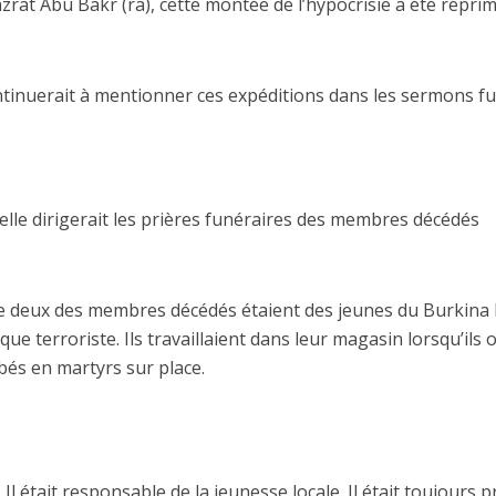
at Abu Bakr (ra), cette montée de l’hypocrisie a été réprim
continuerait à mentionner ces expéditions dans les sermons fu
’elle dirigerait les prières funéraires des membres décédés
ue deux des membres décédés étaient des jeunes du Burkina 
que terroriste. Ils travaillaient dans leur magasin lorsqu’ils 
mbés en martyrs sur place.
Il était responsable de la jeunesse locale. Il était toujours p