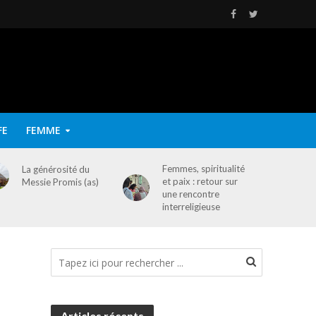
FE
FEMME
Femmes, spiritualité
La générosité du
et paix : retour sur
Messie Promis (as)
une rencontre
interreligieuse
Articles récents