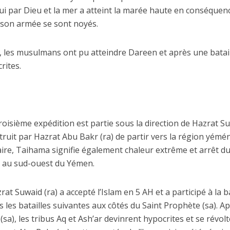
lui par Dieu et la mer a atteint la marée haute en conséquen
e son armée se sont noyés.
si, les musulmans ont pu atteindre Dareen et après une batai
rites.
 troisième expédition est partie sous la direction de Hazrat S
struit par Hazrat Abu Bakr (ra) de partir vers la région yémé
aire, Taihama signifie également chaleur extrême et arrêt du
uée au sud-ouest du Yémen.
rat Suwaid (ra) a accepté l’Islam en 5 AH et a participé à la ba
s les batailles suivantes aux côtés du Saint Prophète (sa). Ap
sa), les tribus Aq et Ash’ar devinrent hypocrites et se révolt