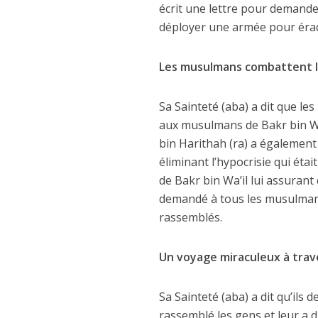
écrit une lettre pour demander 
déployer une armée pour érad
Les musulmans combattent l
Sa Sainteté (aba) a dit que les
aux musulmans de Bakr bin Wa
bin Harithah (ra) a également 
éliminant l’hypocrisie qui éta
de Bakr bin Wa’il lui assurant
demandé à tous les musulmans
rassemblés.
Un voyage miraculeux à trav
Sa Sainteté (aba) a dit qu’ils 
rassemblé les gens et leur a d