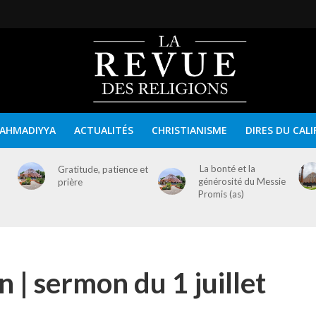
AHMADIYYA
ACTUALITÉS
CHRISTIANISME
DIRES DU CALI
La bonté et la
Gratitude, patience et
générosité du Messie
prière
Promis (as)
| sermon du 1 juillet