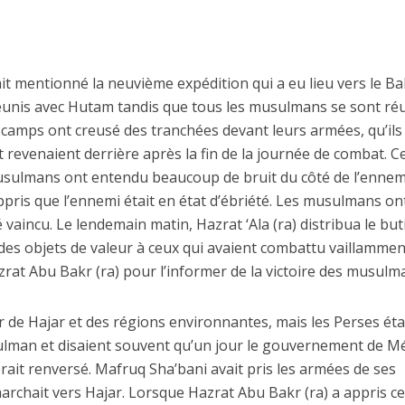
vait mentionné la neuvième expédition qui a eu lieu vers le Ba
éunis avec Hutam tandis que tous les musulmans se sont ré
x camps ont creusé des tranchées devant leurs armées, qu’ils
t revenaient derrière après la fin de la journée de combat. C
musulmans ont entendu beaucoup de bruit du côté de l’ennem
ppris que l’ennemi était en état d’ébriété. Les musulmans on
 vaincu. Le lendemain matin, Hazrat ‘Ala (ra) distribua le but
r des objets de valeur à ceux qui avaient combattu vaillammen
zrat Abu Bakr (ra) pour l’informer de la victoire des musulm
der de Hajar et des régions environnantes, mais les Perses ét
lman et disaient souvent qu’un jour le gouvernement de M
serait renversé. Mafruq Sha’bani avait pris les armées de ses
rchait vers Hajar. Lorsque Hazrat Abu Bakr (ra) a appris cela