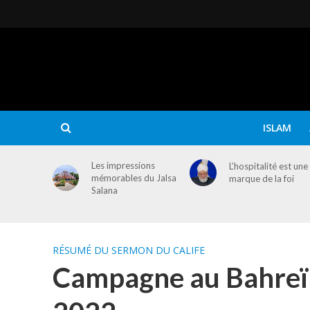
ISLAM
Les impressions
L’hospitalité est une
mémorables du Jalsa
marque de la foi
Salana
RÉSUMÉ DU SERMON DU CALIFE
Campagne au Bahreïn 