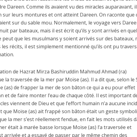
ndre Dareen. Comme ils avaient vu des miracles auparavant, i
n sur leurs montures et ont atteint Dareen. On raconte que c
aient sur du sable mou. Normalement, le voyage vers Dare
uit par bateaux, mais il est écrit qu’ils y sont arrivés en qu
 se peut que les musulmans y soient arrivés sur des bateaux, 
les récits, il est simplement mentionné qu’ils ont pu traver
nation.
citation de Hazrat Mirza Bashiruddin Mahmud Ahmad (ra)
e la traversée de la mer par Moïse (as). Il a dit que, selon le 
 (as) de frapper la mer de son bâton ce qui a eu pour effet
n et de faire monter l’eau de chaque côté. Il est important d
les viennent de Dieu et que l’effort humain n’a aucune inci
it que Moïse (as) ait frappé son bâton était un geste symbol
ue la mer s’est réellement fendue, en fait les mots utilisés d
er était à marée basse lorsque Moïse (as) l’a traversée et
t arrivée et a essayé de passer par le même chemin des