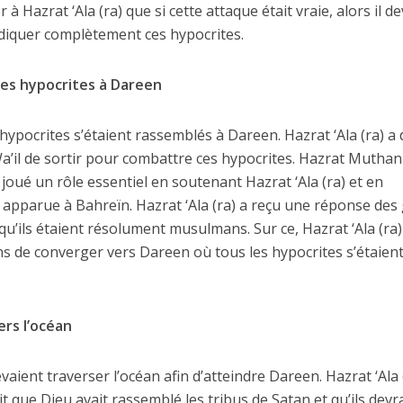
à Hazrat ‘Ala (ra) que si cette attaque était vraie, alors il de
iquer complètement ces hypocrites.
es hypocrites à Dareen
 hypocrites s’étaient rassemblés à Dareen. Hazrat ‘Ala (ra) a 
’il de sortir pour combattre ces hypocrites. Hazrat Mutha
joué un rôle essentiel en soutenant Hazrat ‘Ala (ra) et en
it apparue à Bahreïn. Hazrat ‘Ala (ra) a reçu une réponse des
 qu’ils étaient résolument musulmans. Sur ce, Hazrat ‘Ala (ra)
 de converger vers Dareen où tous les hypocrites s’étaien
ers l’océan
devaient traverser l’océan afin d’atteindre Dareen. Hazrat ‘Ala 
it que Dieu avait rassemblé les tribus de Satan et qu’ils devr