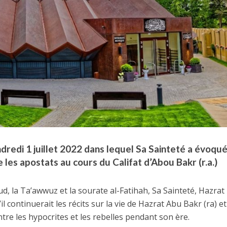
edi 1 juillet 2022 dans lequel Sa Sainteté a évoqué
es apostats au cours du Califat d’Abou Bakr (r.a.)
d, la Ta’awwuz et la sourate al-Fatihah, Sa Sainteté, Hazrat
 continuerait les récits sur la vie de Hazrat Abu Bakr (ra) et
ntre les hypocrites et les rebelles pendant son ère.