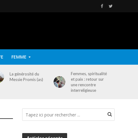
FE
FEMME
Femmes, spiritualité
La générosité du
et paix : retour sur
Messie Promis (as)
une rencontre
interreligieuse
Articles récents