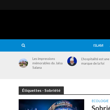
ISLAM
Les impressions
L’hospitalité est une
mémorables du Jalsa
marque de la foi
Salana
Étiquettes - Sobriété
ECOLOGIE
Sobrié