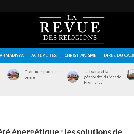
AHMADIYYA
ACTUALITÉS
CHRISTIANISME
DIRES DU CALI
La bonté et la
Gratitude, patience et
générosité du Messie
prière
Promis (as)
té énergétique : les solutions de