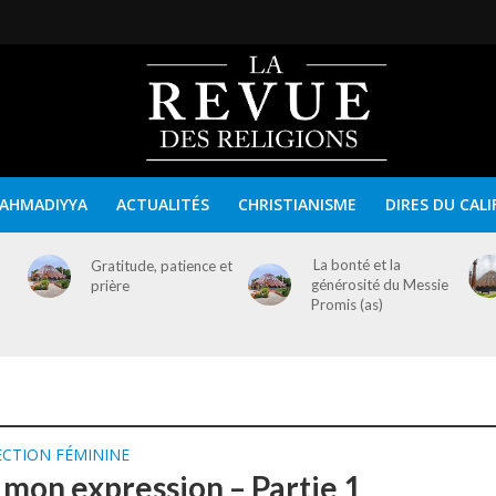
AHMADIYYA
ACTUALITÉS
CHRISTIANISME
DIRES DU CALI
La bonté et la
Gratitude, patience et
générosité du Messie
prière
Promis (as)
ECTION FÉMININE
, mon expression – Partie 1