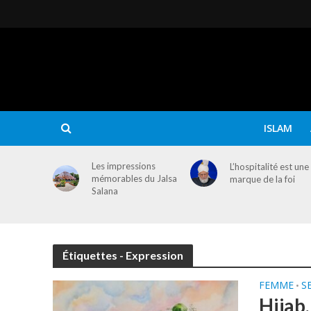
ISLAM
Les impressions
L’hospitalité est une
mémorables du Jalsa
marque de la foi
Salana
Étiquettes - Expression
FEMME
S
•
Hijab