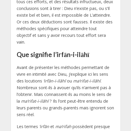
tous ces efforts, et des résultats infructueux, deux
conclusions sont à tirer : Dieu n’existe pas, ou s’Il
existe bel et bien, il est impossible de L’atteindre.
Or ces deux déductions sont fausses. Il existe des
méthodes spécifiques pour atteindre tout
objectif et sans y avoir recours tout effort sera
vain.
Que signifie l’irfān-i-ilāhī
Avant de présenter les méthodes permettant de
vivre en intimité avec Dieu, j’explique ici les sens
des locutions
‘irfān-i-ilāhī
ou
ma‘rifat-i-ilāhī
.
Nombreux sont-ils à avouer qu’ils n’arrivent pas à
l’obtenir. Mais connaissent-ils au moins le sens de
la
ma‘rifat-i-ilāhī
? Ils l’ont peut-être entendu de
leurs parents ou grands-parents mais ignorent son
sens réel.
Les termes
‘irfān
et
ma‘rifah
possèdent presque