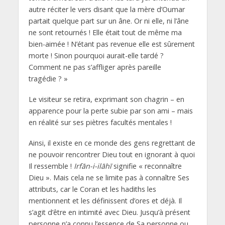
autre réciter le vers disant que la mère d’Oumar
partait quelque part sur un âne. Or ni elle, ni l’âne
ne sont retournés ! Elle était tout de même ma
bien-aimée ! N’étant pas revenue elle est sûrement
morte ! Sinon pourquoi aurait-elle tardé ?
Comment ne pas s’affliger après pareille
tragédie ? »
Le visiteur se retira, exprimant son chagrin – en
apparence pour la perte subie par son ami – mais
en réalité sur ses piètres facultés mentales !
Ainsi, il existe en ce monde des gens regrettant de
ne pouvoir rencontrer Dieu tout en ignorant à quoi
Il ressemble !
Irfān-i-ilāhī
signifie « reconnaître
Dieu ». Mais cela ne se limite pas à connaître Ses
attributs, car le Coran et les hadiths les
mentionnent et les définissent d’ores et déjà. Il
s’agit d’être en intimité avec Dieu. Jusqu’à présent
personne n’a connu l’essence de Sa personne ou