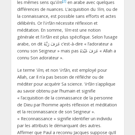
[2]
les mêmes sens qu’
ilm
en arabe avec quelques
différences de nuances. L’acquisition du
‘ilm,
ou de
la connaissance, est possible sans efforts et actes
délibérés. Or l’
irfān
nécessite réflexion et
méditation. En somme,
‘ilm
est une notion
générale et l’
irfān
est plus spécifique. Selon l’usage
arabe, on dit عَرَفَ رَبَّهُ c’est-à-dire « l’adorateur a
connu son Seigneur » mais pas عَرَفَ عَبْدَهُ « Allah a
connu Son adorateur ».
Le terme ‘
ilm
, et non ‘
irfān
, est employé pour
Allah, car Il n’a pas besoin de réfléchir ou de
méditer pour acquérir Sa science. ‘
Irfān
s’applique
au savoir obtenu par l’humain et signifie
« l’acquisition de la connaissance de la personne
de Dieu par l’homme après réflexion et méditation
et la reconnaissance de son Seigneur ».
« Reconnaissance » signifie identifier un individu
par les attributs le démarquant des autres.
Affirmer que Paul a reconnu Jacques suppose qu’il