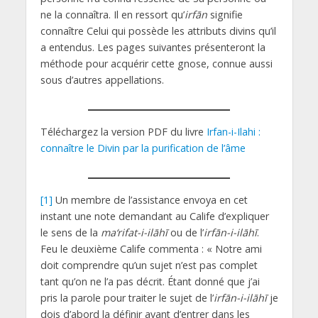
ne la connaîtra. Il en ressort qu’
irfān
signifie
connaître Celui qui possède les attributs divins qu’il
a entendus. Les pages suivantes présenteront la
méthode pour acquérir cette gnose, connue aussi
sous d’autres appellations.
Téléchargez la version PDF du livre
Irfan-i-Ilahi :
connaître le Divin par la purification de l’âme
[1]
Un membre de l’assistance envoya en cet
instant une note demandant au Calife d’expliquer
le sens de la
ma‘rifat-i-ilāhī
ou de l’
irfān-i-ilāhī
.
Feu le deuxième Calife commenta : « Notre ami
doit comprendre qu’un sujet n’est pas complet
tant qu’on ne l’a pas décrit. Étant donné que j’ai
pris la parole pour traiter le sujet de l’
irfān-i-ilāhī
je
dois d’abord la définir avant d’entrer dans les