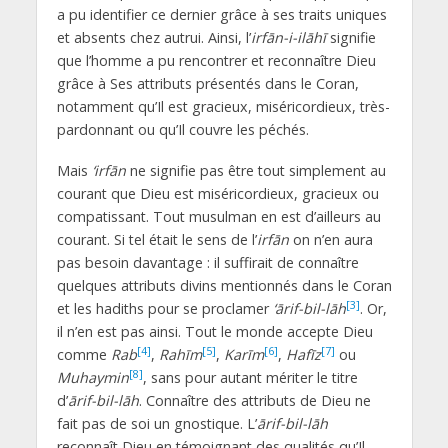
a pu identifier ce dernier grâce à ses traits uniques
et absents chez autrui. Ainsi, l’
irfān-i-ilāhī
signifie
que l’homme a pu rencontrer et reconnaître Dieu
grâce à Ses attributs présentés dans le Coran,
notamment qu’Il est gracieux, miséricordieux, très-
pardonnant ou qu’Il couvre les péchés.
Mais
‘irfān
ne signifie pas être tout simplement au
courant que Dieu est miséricordieux, gracieux ou
compatissant. Tout musulman en est d’ailleurs au
courant. Si tel était le sens de l’
irfān
on n’en aura
pas besoin davantage : il suffirait de connaître
quelques attributs divins mentionnés dans le Coran
[3]
et les hadiths pour se proclamer
‘ārif-bil-lāh
. Or,
il n’en est pas ainsi. Tout le monde accepte Dieu
[4]
[5]
[6]
[7]
comme
Rab
,
Rahīm
,
Karīm
,
Hafīz
ou
[8]
Muhaymin
, sans pour autant mériter le titre
d’
ārif-bil-lāh
. Connaître des attributs de Dieu ne
fait pas de soi un gnostique. L’
ārif-bil-lāh
reconnaît Dieu en témoignant des qualités qu’Il