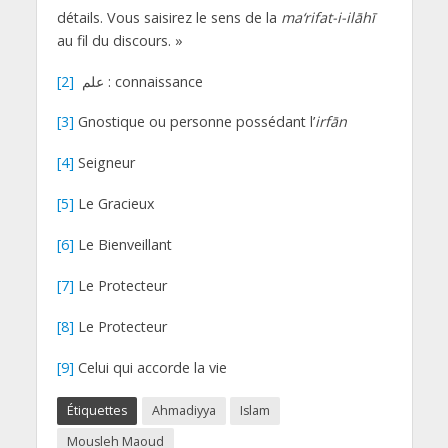
détails. Vous saisirez le sens de la
ma‘rifat-i-ilāhī
au fil du discours. »
[2]
علم : connaissance
[3]
Gnostique ou personne possédant l’
irfān
[4]
Seigneur
[5]
Le Gracieux
[6]
Le Bienveillant
[7]
Le Protecteur
[8]
Le Protecteur
[9]
Celui qui accorde la vie
Étiquettes
Ahmadiyya
Islam
Mousleh Maoud