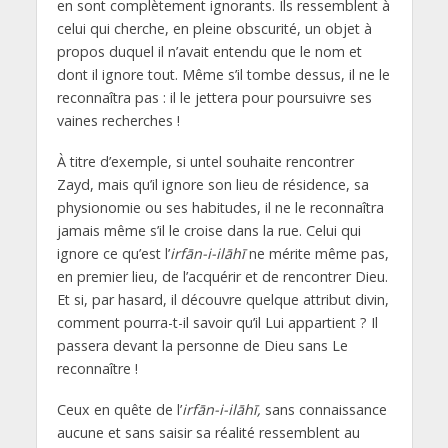
en sont complètement ignorants. Ils ressemblent à
celui qui cherche, en pleine obscurité, un objet à
propos duquel il n’avait entendu que le nom et
dont il ignore tout. Même s’il tombe dessus, il ne le
reconnaîtra pas : il le jettera pour poursuivre ses
vaines recherches !
À titre d’exemple, si untel souhaite rencontrer
Zayd, mais qu’il ignore son lieu de résidence, sa
physionomie ou ses habitudes, il ne le reconnaîtra
jamais même s’il le croise dans la rue. Celui qui
ignore ce qu’est l’
irfān-i-ilāhī
ne mérite même pas,
en premier lieu, de l’acquérir et de rencontrer Dieu.
Et si, par hasard, il découvre quelque attribut divin,
comment pourra-t-il savoir qu’il Lui appartient ? Il
passera devant la personne de Dieu sans Le
reconnaître !
Ceux en quête de l’
irfān-i-ilāhī,
sans connaissance
aucune et sans saisir sa réalité ressemblent au