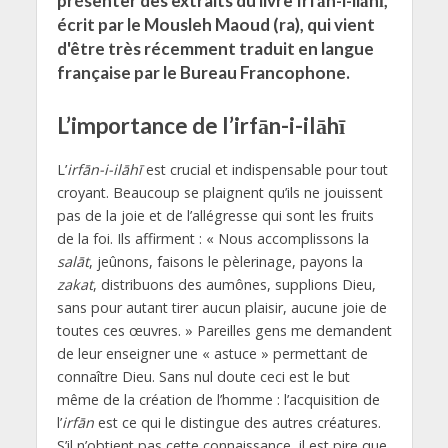
présenter des extraits du livre Irfān-i-ilāhī,
écrit par le Mousleh Maoud (ra), qui vient
d'être très récemment traduit en langue
française par le Bureau Francophone.
L’importance de l’irfān-i-ilāhī
L’
irfān-i-ilāhī
est crucial et indispensable pour tout
croyant. Beaucoup se plaignent qu’ils ne jouissent
pas de la joie et de l’allégresse qui sont les fruits
de la foi. Ils affirment : « Nous accomplissons la
salāt
, jeûnons, faisons le pèlerinage, payons la
zakat
, distribuons des aumônes, supplions Dieu,
sans pour autant tirer aucun plaisir, aucune joie de
toutes ces œuvres. » Pareilles gens me demandent
de leur enseigner une « astuce » permettant de
connaître Dieu. Sans nul doute ceci est le but
même de la création de l’homme : l’acquisition de
l’
irfān
est ce qui le distingue des autres créatures.
S’il n’obtient pas cette connaissance, il est pire que