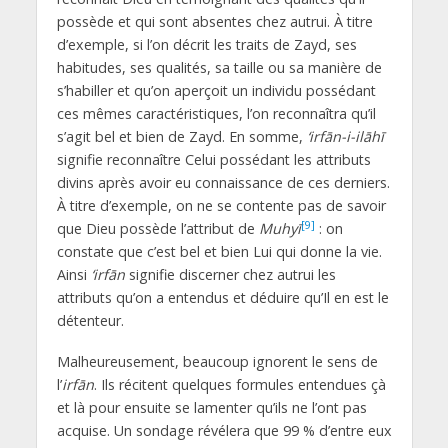
possède et qui sont absentes chez autrui. À titre
d’exemple, si l’on décrit les traits de Zayd, ses
habitudes, ses qualités, sa taille ou sa manière de
s’habiller et qu’on aperçoit un individu possédant
ces mêmes caractéristiques, l’on reconnaîtra qu’il
s’agit bel et bien de Zayd. En somme,
‘irfān-i-ilāhī
signifie reconnaître Celui possédant les attributs
divins après avoir eu connaissance de ces derniers.
À titre d’exemple, on ne se contente pas de savoir
[9]
que Dieu possède l’attribut de
Mu
h
yī
: on
constate que c’est bel et bien Lui qui donne la vie.
Ainsi
‘irfān
signifie discerner chez autrui les
attributs qu’on a entendus et déduire qu’Il en est le
détenteur.
Malheureusement, beaucoup ignorent le sens de
l’
irfān
. Ils récitent quelques formules entendues çà
et là pour ensuite se lamenter qu’ils ne l’ont pas
acquise. Un sondage révélera que 99 % d’entre eux