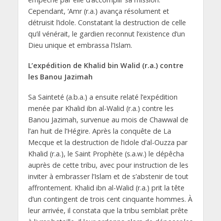
Cependant, ‘Amr (r.a.) avança résolument et
détruisit l’idole. Constatant la destruction de celle
qu’il vénérait, le gardien reconnut l’existence d’un
Dieu unique et embrassa l’Islam.
L’expédition de Khalid bin Walid (r.a.) contre
les Banou Jazimah
Sa Sainteté (a.b.a.) a ensuite relaté l’expédition
menée par Khalid ibn al-Walid (r.a.) contre les
Banou Jazimah, survenue au mois de Chawwal de
l’an huit de l’Hégire. Après la conquête de La
Mecque et la destruction de l’idole d’al-Ouzza par
Khalid (r.a.), le Saint Prophète (s.a.w.) le dépêcha
auprès de cette tribu, avec pour instruction de les
inviter à embrasser l’Islam et de s’abstenir de tout
affrontement. Khalid ibn al-Walid (r.a.) prit la tête
d’un contingent de trois cent cinquante hommes. À
leur arrivée, il constata que la tribu semblait prête