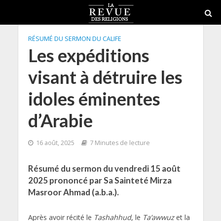
RÉSUMÉ DU SERMON DU CALIFE
Les expéditions
visant à détruire les
idoles éminentes
d’Arabie
16 août, 2025
7 Minutes de lecture
Résumé du sermon du vendredi 15 août
2025 prononcé par Sa Sainteté Mirza
Masroor Ahmad (a.b.a.).
Après avoir récité le
Tashahhud
, le
Ta’awwuz
et la