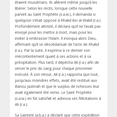
étaient musulmans. Ils allèrent même jusqu’à les
libérer. Selon les récits, lorsque cette nouvelle
parvint au Saint Prophète (s.a.w.), il demanda si
quelqu’un s’était opposé à Khalid ibn al-Walid (r.a.).
Profondément attristé, il déclara qu’il ne l’avait pas
envoyé pour les mettre à mort, mais pour les
inviter à embrasser l’Islam. Il invoqua alors Dieu,
affirmant qu’il se désolidarisait de l’acte de Khalid
(r.a.). Par la suite, il exprima à ce dernier son
mécontentement quant à ses actions et à sa
précipitation. Plus tard, il dépêcha Ali (r.a.) afin de
verser le prix du sang pour chaque prisonnier
exécuté. À son retour, Ali (r.a.) rapporta que tout,
jusqu’aux moindres effets, avait été restitué aux
Banou Jazimah et que le surplus de richesses leur
avait également été remis. Le Saint Prophète
(s.a.w.) en fut satisfait et adressa ses félicitations à
Ali (r.a.).
Sa Sainteté (a.b.a.) a déclaré que cette expédition