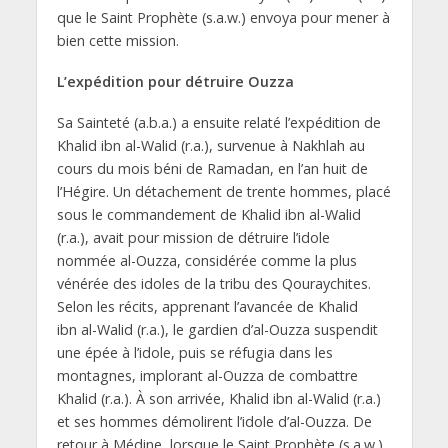
que le Saint Prophète (s.a.w.) envoya pour mener à
bien cette mission.
L’expédition pour détruire Ouzza
Sa Sainteté (a.b.a.) a ensuite relaté l’expédition de
Khalid ibn al-Walid (r.a.), survenue à Nakhlah au
cours du mois béni de Ramadan, en l’an huit de
l’Hégire. Un détachement de trente hommes, placé
sous le commandement de Khalid ibn al-Walid
(r.a.), avait pour mission de détruire l’idole
nommée al-Ouzza, considérée comme la plus
vénérée des idoles de la tribu des Qouraychites.
Selon les récits, apprenant l’avancée de Khalid
ibn al-Walid (r.a.), le gardien d’al-Ouzza suspendit
une épée à l’idole, puis se réfugia dans les
montagnes, implorant al-Ouzza de combattre
Khalid (r.a.). À son arrivée, Khalid ibn al-Walid (r.a.)
et ses hommes démolirent l’idole d’al-Ouzza. De
retour à Médine, lorsque le Saint Prophète (s.a.w.)