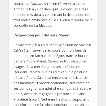
sourate
al-Fatihah
, Sa Sainteté Mirza Masroor
Ahmad (a.b.a.) a déclaré qu’il va continuer à faire
mention des détails concernant la destruction de
trois idoles éminentes qui a eu lieu à l’époque de la
conquête de La Mecque.
L’expédition pour détruire Manat
Sa Sainteté (a.b.a.) a relaté l’expédition de Sa’d bin
Ash’ali (r.a.), survenue au cours du mois béni de
Ramadan, en l’an huit de l’Hégire, dans le but de
détruire l’idole Manat. Celle-ci se trouvait sur les
rivages de la mer Rouge, dans la région de
Qoudaid. Parvenu sur les lieux et sur le point de
détruire l’idole, Sa’d (r.a.) rencontra la résistance
des habitants. Il parvint néanmoins, aux côtés de
ses compagnons, à atteindre son but et à abattre
l’idole, avant de regagner la présence du Saint
Prophète (s.a.w.). Certaines traditions rapportent
toutefois que ce fut Abou Soufyan (r.a.) ou Ali (r.a.)