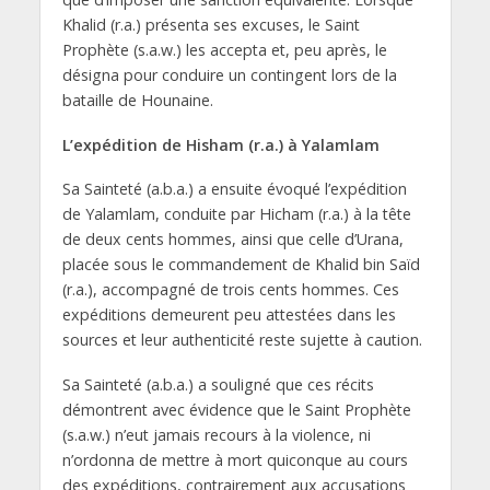
Khalid (r.a.) présenta ses excuses, le Saint
Prophète (s.a.w.) les accepta et, peu après, le
désigna pour conduire un contingent lors de la
bataille de Hounaine.
L’expédition de Hisham (r.a.) à Yalamlam
Sa Sainteté (a.b.a.) a ensuite évoqué l’expédition
de Yalamlam, conduite par Hicham (r.a.) à la tête
de deux cents hommes, ainsi que celle d’Urana,
placée sous le commandement de Khalid bin Saïd
(r.a.), accompagné de trois cents hommes. Ces
expéditions demeurent peu attestées dans les
sources et leur authenticité reste sujette à caution.
Sa Sainteté (a.b.a.) a souligné que ces récits
démontrent avec évidence que le Saint Prophète
(s.a.w.) n’eut jamais recours à la violence, ni
n’ordonna de mettre à mort quiconque au cours
des expéditions, contrairement aux accusations