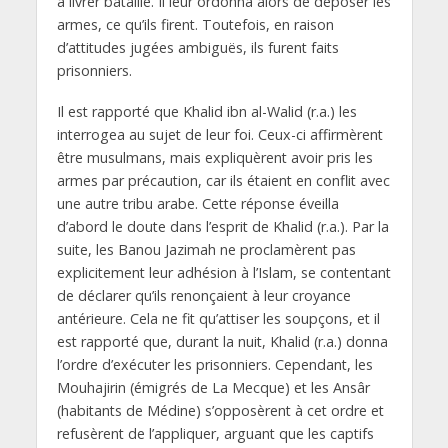
à livrer bataille. Il leur ordonna alors de déposer les
armes, ce qu’ils firent. Toutefois, en raison
d’attitudes jugées ambiguës, ils furent faits
prisonniers.
Il est rapporté que Khalid ibn al-Walid (r.a.) les
interrogea au sujet de leur foi. Ceux-ci affirmèrent
être musulmans, mais expliquèrent avoir pris les
armes par précaution, car ils étaient en conflit avec
une autre tribu arabe. Cette réponse éveilla
d’abord le doute dans l’esprit de Khalid (r.a.). Par la
suite, les Banou Jazimah ne proclamèrent pas
explicitement leur adhésion à l’Islam, se contentant
de déclarer qu’ils renonçaient à leur croyance
antérieure. Cela ne fit qu’attiser les soupçons, et il
est rapporté que, durant la nuit, Khalid (r.a.) donna
l’ordre d’exécuter les prisonniers. Cependant, les
Mouhajirin (émigrés de La Mecque) et les Ansâr
(habitants de Médine) s’opposèrent à cet ordre et
refusèrent de l’appliquer, arguant que les captifs