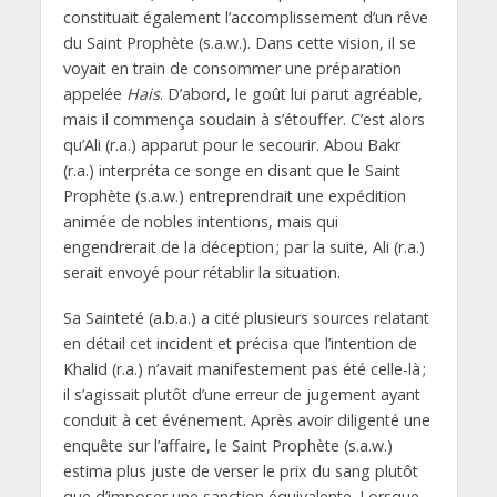
constituait également l’accomplissement d’un rêve
du Saint Prophète (s.a.w.). Dans cette vision, il se
voyait en train de consommer une préparation
appelée
Hais
. D’abord, le goût lui parut agréable,
mais il commença soudain à s’étouffer. C’est alors
qu’Ali (r.a.) apparut pour le secourir. Abou Bakr
(r.a.) interpréta ce songe en disant que le Saint
Prophète (s.a.w.) entreprendrait une expédition
animée de nobles intentions, mais qui
engendrerait de la déception ; par la suite, Ali (r.a.)
serait envoyé pour rétablir la situation.
Sa Sainteté (a.b.a.) a cité plusieurs sources relatant
en détail cet incident et précisa que l’intention de
Khalid (r.a.) n’avait manifestement pas été celle-là ;
il s’agissait plutôt d’une erreur de jugement ayant
conduit à cet événement. Après avoir diligenté une
enquête sur l’affaire, le Saint Prophète (s.a.w.)
estima plus juste de verser le prix du sang plutôt
que d’imposer une sanction équivalente. Lorsque