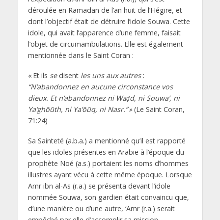
déroulée en Ramadan de l’an huit de l’Hégire, et
dont l’objectif était de détruire l’idole Souwa. Cette
idole, qui avait l’apparence d’une femme, faisait
l’objet de circumambulations. Elle est également
mentionnée dans le Saint Coran :
« Et ils
se
disent
les uns aux autres
:
“N’abandonnez
en aucune circonstance
vos
dieux. Et n’abandonnez ni Waḍd, ni Souwa’, ni
Ya‘ghōūth, ni Ya’ōūq, ni Nasr.” »
(Le Saint Coran,
71:24)
Sa Sainteté (a.b.a.) a mentionné qu’il est rapporté
que les idoles présentes en Arabie à l’époque du
prophète Noé (a.s.) portaient les noms d’hommes
illustres ayant vécu à cette même époque. Lorsque
Amr ibn al-As (r.a.) se présenta devant l’idole
nommée Souwa, son gardien était convaincu que,
d’une manière ou d’une autre, ‘Amr (r.a.) serait
empêché par elle d’accomplir sa mission.