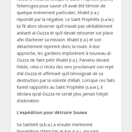
l’interrogea pour savoir s’il avait été témoin de
quelque événement particulier, Khalid (r.a.)
répondit par la négative. Le Saint Prophète (s.a.w.)
lui fit alors observer qu’il n’avait pas véritablement
anéanti al-Ouzza et qu’il devait retourner sur place
afin d’achever sa mission. Khalid (r.a.) et son
détachement reprirent donc la route. À leur
approche, les gardiens implorèrent à nouveau al-
Ouzza de faire périr Khalid (r.a.). Parvenu devant
l’idole, celui-ci récita des vers proclamant son rejet
d’al-Ouzza et affirmant qu’il témoignait de sa
destruction par la volonté d’Allah. Lorsque ces faits
furent rapportés au Saint Prophète (s.a.w.), il
déclara qu’al-Ouzza ne serait plus jamais l’objet
d’adoration.
L’expédition pour détruire Souwa
Sa Sainteté (a.b.a.) a ensuite mentionné
l’expédition d’Amr bin al-Aas (r.a.), qui s’est