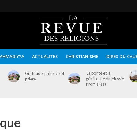
AHMADIYYA
ACTUALITÉS
CHRISTIANISME
DIRES DU CALI
La bonté et la
Gratitude, patience et
générosité du Messie
prière
Promis (as)
cque