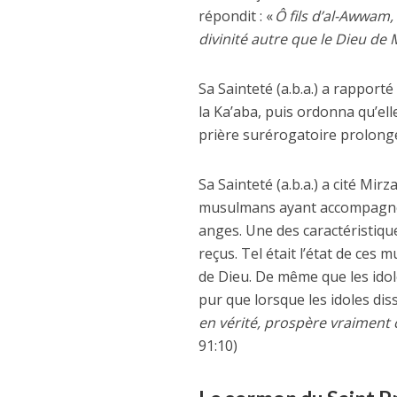
répondit : «
Ô fils d’al-Awwam, 
divinité autre que le Dieu de 
Sa Sainteté (a.b.a.) a rapporté
la Ka’aba, puis ordonna qu’ell
prière surérogatoire prolongée
Sa Sainteté (a.b.a.) a cité Mi
musulmans ayant accompagné le
anges. Une des caractéristique
reçus. Tel était l’état de ces
de Dieu. De même que les idol
pur que lorsque les idoles di
en vérité, prospère vraiment 
91:10)