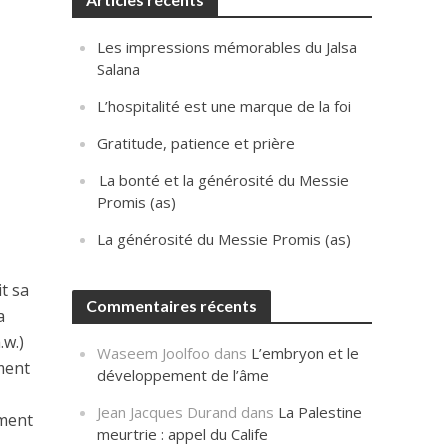
Les impressions mémorables du Jalsa
Salana
L’hospitalité est une marque de la foi
Gratitude, patience et prière
La bonté et la générosité du Messie
Promis (as)
La générosité du Messie Promis (as)
it sa
Commentaires récents
a
.w.)
Waseem Joolfoo
dans
L’embryon et le
ément
développement de l’âme
Jean Jacques Durand
dans
La Palestine
ement
meurtrie : appel du Calife