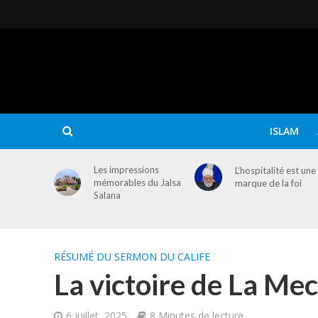
ISLAM
Les impressions
L’hospitalité est une
mémorables du Jalsa
marque de la foi
Salana
RÉSUMÉ DU SERMON DU CALIFE
La victoire de La Me
6 juillet, 2025
8 Minutes de lecture