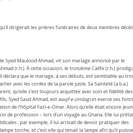
 qu’il dirigerait les prières funéraires de deux membres décé
e Syed Maulood Ahmad, vit son mariage annoncé par le
hmad (r.h.). À cette occasion, le troisième Calife (r.h.) prodi
il déclara que le mariage, à ses débuts, est semblable au tro
acher avec les cordes de la parole juste. Sa Sainteté (a.b.a.)
ent, qu’elle s’est toujours acquittée avec soin et fidélité des
 fils, Syed Saud Ahmad, est
waqf-e-zindagi
et exerce ses fonc
tion de l’hôpital Fazl-e-Omar. Alors qu’elle était encore jeune
 de profession – lors d’un voyage au Ghana. Elle lui prêtai
icales ; par exemple, il lui arrivait de devoir pratiquer des
ampe torche, et c’est elle qui tenait la lampe afin qu’il puiss