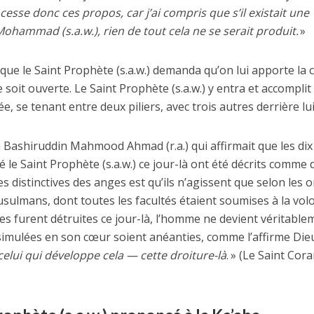
cesse donc ces propos, car j’ai compris que s’il existait une
Mohammad (s.a.w.), rien de tout cela ne se serait produit.
»
 que le Saint Prophète (s.a.w.) demanda qu’on lui apporte la c
e soit ouverte. Le Saint Prophète (s.a.w.) y entra et accompli
, se tenant entre deux piliers, avec trois autres derrière lui
rza Bashiruddin Mahmood Ahmad (r.a.) qui affirmait que les dix
 Saint Prophète (s.a.w.) ce jour-là ont été décrits comme 
s distinctives des anges est qu’ils n’agissent que selon les 
 musulmans, dont toutes les facultés étaient soumises à la vol
es furent détruites ce jour-là, l’homme ne devient véritable
ssimulées en son cœur soient anéanties, comme l’affirme Dieu
celui qui développe cela —
cette droiture-là
. » (Le Saint Cora