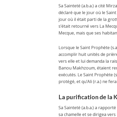
Sa Sainteté (a.b.a.) a cité Mi
déclaré que le jour où le Sain
jour où il était parti de la gr
s’était retourné vers La Mecqu
Mecque, mais que ses habitants
Lorsque le Saint Prophète (s.a.w
accomplir huit unités de prièr
vers elle et lui demanda la rai
Banou Makhzoum, étaient rentré
exécutés. Le Saint Prophète (
protégé, et qu’Ali (r.a.) ne ferai
La purification de la 
Sa Sainteté (a.b.a.) a rapport
sa chamelle et se dirigea vers