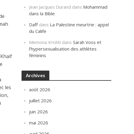
Jean Jacques Durand
dans
Mohammad
dans la Bible
 de
amah
Daff
dans
La Palestine meurtrie : appel
du Calife
Memona KHAN
dans
Sarah Voss et
l’hypersexualisation des athlètes
féminins
 Khaif
te
Archives
à
c les
août 2026
ion,
juillet 2026
u
juin 2026
mai 2026
avril 2026