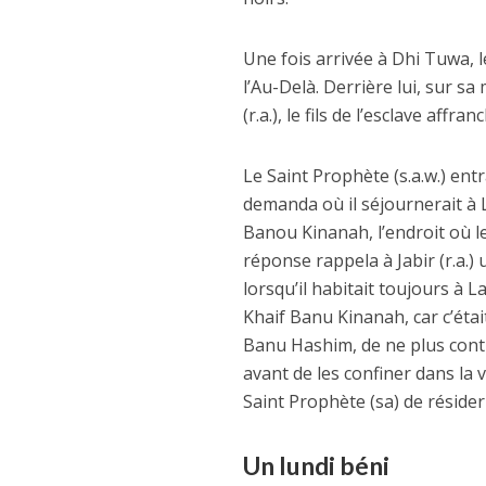
Une fois arrivée à Dhi Tuwa, le
l’Au-Delà. Derrière lui, sur s
(r.a.), le fils de l’esclave affran
Le Saint Prophète (s.a.w.) en
demanda où il séjournerait à L
Banou Kinanah, l’endroit où le
réponse rappela à Jabir (r.a.) 
lorsqu’il habitait toujours à L
Khaif Banu Kinanah, car c’éta
Banu Hashim, de ne plus contr
avant de les confiner dans la v
Saint Prophète (sa) de résider
Un lundi béni