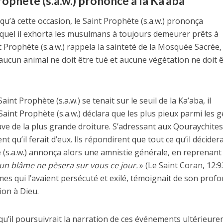
ophète (s.a.w.) prononcé à la Ka’aba
 qu’à cette occasion, le Saint Prophète (s.a.w.) prononça
uel il exhorta les musulmans à toujours demeurer prêts à
nt Prophète (s.a.w.) rappela la sainteté de la Mosquée Sacrée,
 aucun animal ne doit être tué et aucune végétation ne doit 
int Prophète (s.a.w.) se tenait sur le seuil de la Ka’aba, il
 Saint Prophète (s.a.w.) déclara que les plus pieux parmi les 
uve de la plus grande droiture. S’adressant aux Qouraychites,
t qu’il ferait d’eux. Ils répondirent que tout ce qu’il décidera
e (s.a.w.) annonça alors une amnistie générale, en reprenant
un blâme ne pèsera sur vous ce jour.
» (Le Saint Coran, 12:9
es qui l’avaient persécuté et exilé, témoignait de son prof
ion à Dieu.
 qu’il poursuivrait la narration de ces événements ultérieure