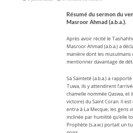
Résumé du sermon du vendr
Masroor Ahmad (a.b.a.).
Après avoir récité le Tashahhu
Masroor Ahmad (a.b.a.) a décl
manière dont les musulmans ét
mentionner davantage de détai
Sa Sainteté (a.b.a.) a rappor
Tuwa, ils y attendirent l’arriv
chamelle nommée Qaswa, et il es
victoire) du Saint Coran. Il e
entra à La Mecque, les gens v
inclinée par humilité qu’elle to
Prophète (s.a.w.) portait un 
noirs.