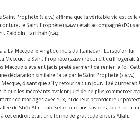
 Saint Prophète (s.a.w.) affirma que la véritable vie est celle
a monture, le Saint Prophète (s.a.w.) était accompagné d’Ous
chi, Zaid bin Harithah (r.a.).
tra à La Mecque le vingt du mois du Ramadan. Lorsqu’on lui
a Mecque, le Saint Prophète (s.a.w.) répondit qu’il logerait à
s Mecquois avaient jadis prêté serment de renier la foi. Cet
une déclaration similaire faite par le Saint Prophète (s.a.w.)
a Mecque, disant que s’il y retournait un jour, il séjournerait 
it là que les mécréants avaient juré de ne plus commercer ave
acter de mariages avec eux, ni de leur accorder leur protect
allée de Shi’b Abi Talib. Selon certains savants, la décision d
 à cet endroit était une forme de gratitude envers Allah.