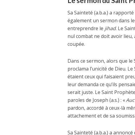
Le sermon du Saint Pr
Sa Sainteté (a.b.a.) a rapporté
également un sermon dans leq
entreprendre le
jihad
. Le Sai
nul combat ne doit avoir lieu,
coupée.
Dans ce sermon, alors que le Sa
proclama l’unicité de Dieu. Le
étaient ceux qui faisaient pre
leur demanda ce qu’ils pensaien
serait juste. Le Saint Prophèt
paroles de Joseph (a.s.) : «
Auc
pardon, accordé à ceux-là mêm
attachement et de sa soumiss
Sa Sainteté (a.b.a.) a annoncé