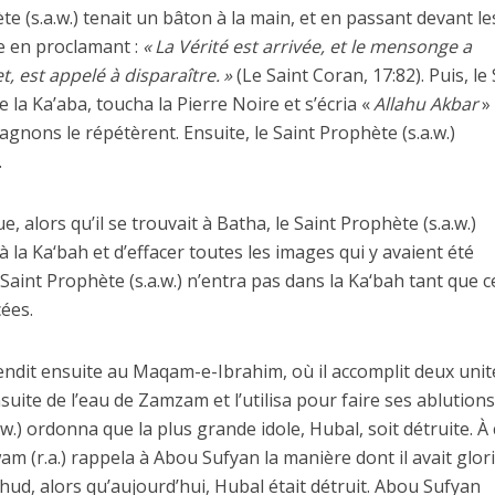
te (s.a.w.) tenait un bâton à la main, et en passant devant le
ne en proclamant :
« La Vérité est arrivée, et le mensonge a
, est appelé à disparaître. »
(Le Saint Coran, 17:82). Puis, le
 la Ka’aba, toucha la Pierre Noire et s’écria «
Allahu Akbar
gnons le répétèrent. Ensuite, le Saint Prophète (s.a.w.)
.
ue, alors qu’il se trouvait à Batha, le Saint Prophète (s.a.w.)
à la Ka‘bah et d’effacer toutes les images qui y avaient été
 Saint Prophète (s.a.w.) n’entra pas dans la Ka‘bah tant que c
cées.
rendit ensuite au Maqam-e-Ibrahim, où il accomplit deux unit
suite de l’eau de Zamzam et l’utilisa pour faire ses ablutions
a.w.) ordonna que la plus grande idole, Hubal, soit détruite. À
 (r.a.) rappela à Abou Sufyan la manière dont il avait glori
’Uhud, alors qu’aujourd’hui, Hubal était détruit. Abou Sufyan