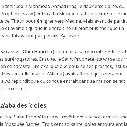
rza Bashiruddin Mahmood Ahmad (r.a.), le deuxième Calife, qui
t Prophète (s.a.w.) entra à La Mecque était un lundi, soit le 
otte de Thaur pour émigrer vers Médine. Mais avant de partir, 
e et avait dit qu’aucun endroit ne lui était plus cher que La
 ne lui avaient pas permis d’y rester.
.) arriva, Oum Hani (r.a.) se rendit à sa rencontre. Elle le vit
es surérogatoires. Ensuite, le Saint Prophète (s.a.w.) se tour
son de sa visite. Elle expliqua que deux de ses proches, issus
s chez elle, mais qu’Ali (r.a.) avait affirmé qu’ils seraient
s.a.w.) répondit que quiconque entrait dans sa maison serait
t rien de tel.
Ka’aba des idoles
é que le Saint Prophète (s.a.w.) revêtit ensuite son armure, m
 la Mosquée Sacrée. Trois cent soixante idoles entouraient l