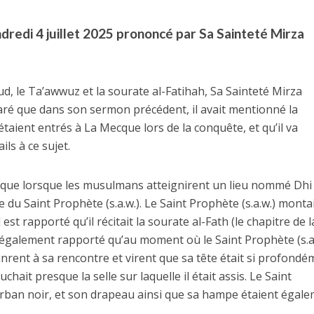
edi 4 juillet 2025 prononcé par Sa Sainteté Mirza
d, le Ta’awwuz et la sourate al-Fatihah, Sa Sainteté Mirza
aré que dans son sermon précédent, il avait mentionné la
aient entrés à La Mecque lors de la conquête, et qu’il va
ls à ce sujet.
té que lorsque les musulmans atteignirent un lieu nommé Dhi
ée du Saint Prophète (s.a.w.). Le Saint Prophète (s.a.w.) monta
t rapporté qu’il récitait la sourate al-Fath (le chapitre de l
st également rapporté qu’au moment où le Saint Prophète (s.a
inrent à sa rencontre et virent que sa tête était si profond
uchait presque la selle sur laquelle il était assis. Le Saint
turban noir, et son drapeau ainsi que sa hampe étaient égal