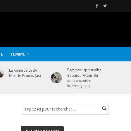
FE
FEMME
Femmes, spiritualité
La générosité du
et paix : retour sur
Messie Promis (as)
une rencontre
interreligieuse
Articles récents