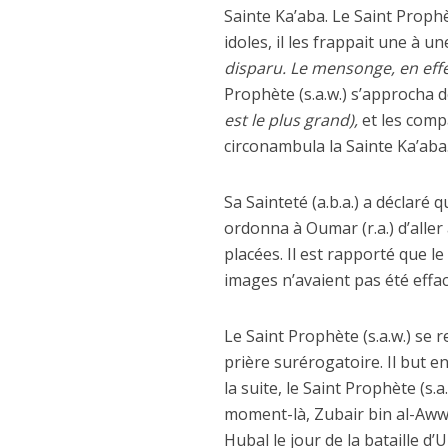
Sainte Ka’aba. Le Saint Prophè
idoles, il les frappait une à u
disparu. Le mensonge, en effet
Prophète (s.a.w.) s’approcha de
est le plus grand),
et les compa
circonambula la Sainte Ka’aba
Sa Sainteté (a.b.a.) a déclaré q
ordonna à Oumar (r.a.) d’aller 
placées. Il est rapporté que le
images n’avaient pas été effa
Le Saint Prophète (s.a.w.) se 
prière surérogatoire. Il but en
la suite, le Saint Prophète (s.
moment-là, Zubair bin al-Awwam
Hubal le jour de la bataille d