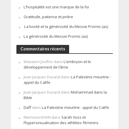
L’hospitalité est une marque de la foi
Gratitude, patience et prière
La bonté et la générosité du Messie Promis (as)
La générosité du Messie Promis (as)
Commentaires récents
Waseem Joolfoo
dans
L’embryon et le
développement de l’âme
Jean Jacques Durand
dans
La Palestine meurtrie :
appel du Calife
Jean Jacques Durand
dans
Mohammad dans la
Bible
Daff
dans
La Palestine meurtrie : appel du Calife
Memona KHAN
dans
Sarah Voss et
l’hypersexualisation des athlètes féminins